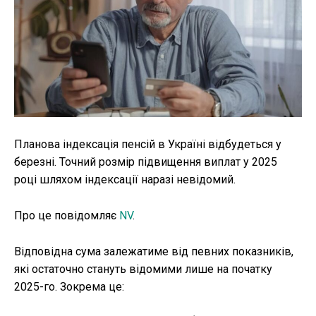
Публікації
ФОП
Курс валют
Ми в соц. мережах
Планова індексація пенсій в Україні відбудеться у
березні. Точний розмір підвищення виплат у 2025
році шляхом індексації наразі невідомий.
Про це повідомляє
NV
.
Відповідна сума залежатиме від певних показників,
які остаточно стануть відомими лише на початку
2025-го. Зокрема це: