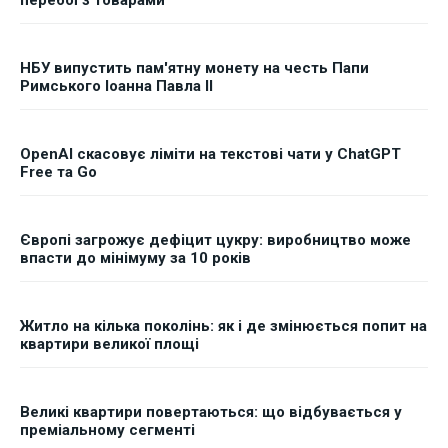
НБУ випустить пам'ятну монету на честь Папи
Римського Іоанна Павла II
OpenAI скасовує ліміти на текстові чати у ChatGPT
Free та Go
Європі загрожує дефіцит цукру: виробництво може
впасти до мінімуму за 10 років
Житло на кілька поколінь: як і де змінюється попит на
квартири великої площі
Великі квартири повертаються: що відбувається у
преміальному сегменті