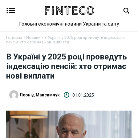
Головні економічні новини України та світу
Головна
Новини
В Україні у 2025 році проведуть індексацію
пенсій: хто отримає нові виплати
Новини
В Україні у 2025 році проведуть
індексацію пенсій: хто отримає
Бізнес
нові виплати
Фінанси
Леонід Максимчук
01.01.2025
Валютний ринок
Криптовалюта
Робота і освіта