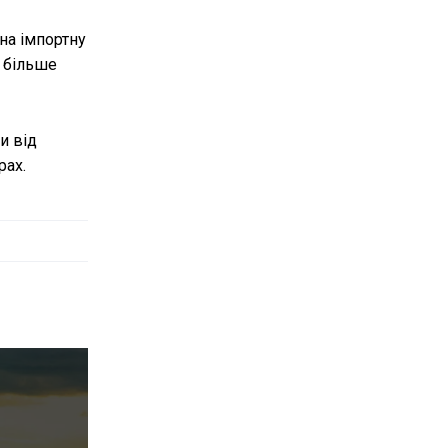
на імпортну
 більше
и від
рах.