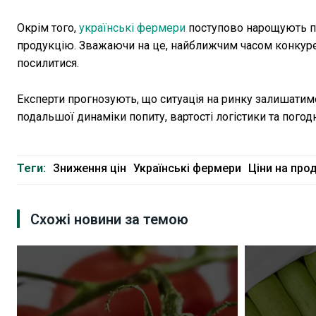
Окрім того,
українські фермери
поступово нарощують по
продукцію. Зважаючи на це, найближчим часом конкур
посилитися.
Експерти прогнозують, що ситуація на ринку залишатиме
подальшої динаміки попиту, вартості логістики та погод
Теги:
Зниження цін
Українські фермери
Ціни на про
Схожі новини за темою