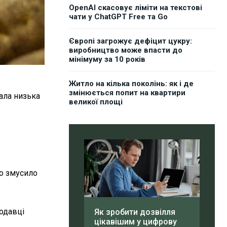
OpenAI скасовує ліміти на текстові
чати у ChatGPT Free та Go
Європі загрожує дефіцит цукру:
виробництво може впасти до
мінімуму за 10 років
Житло на кілька поколінь: як і де
змінюється попит на квартири
ала низька
великої площі
що змусило
родавці
Як зробити дозвілля
цікавішим у цифрову