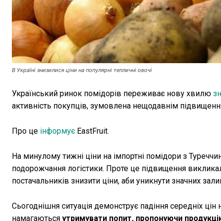
В Україні знизилися ціни на популярні тепличні овочі
Український ринок помідорів переживає нову хвилю
з
активність покупців, зумовлена нещодавнім підвищення
Про це
інформує
EastFruit.
На минулому тижні ціни на імпортні помідори з Туреччи
подорожчання логістики. Проте це підвищення виклика
постачальників знизити ціни, аби уникнути значних зали
Сьогоднішня ситуація демонструє падіння середніх цін 
намагаються
утримувати попит, пропонуючи продукці