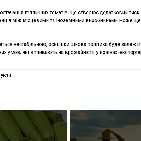
стачання тепличних томатів, що створює додатковий тиск 
енція між місцевими та іноземними виробниками може ще
ться нестабільною, оскільки цінова політика буде залежат
них умов, які впливають на врожайність у країнах-експорте
дукти