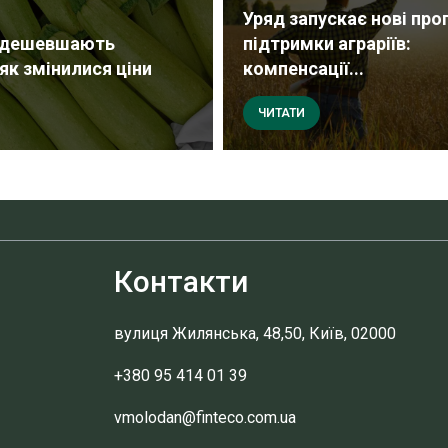
Уряд запускає нові про
і дешевшають
підтримки аграріїв:
як змінилися ціни
компенсації...
ЧИТАТИ
Контакти
вулиця Жилянська, 48,50, Київ, 02000
+380 95 414 01 39
vmolodan@finteco.com.ua