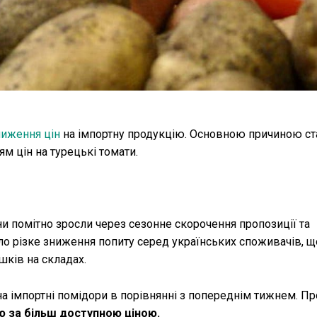
ниження цін
на імпортну продукцію. Основною причиною ст
м цін на турецькі томати.
ни помітно зросли через сезонне скорочення пропозиції та
ло різке зниження попиту серед українських споживачів, 
шків на складах.
на імпортні помідори в порівнянні з попереднім тижнем. П
ю за більш доступною ціною.