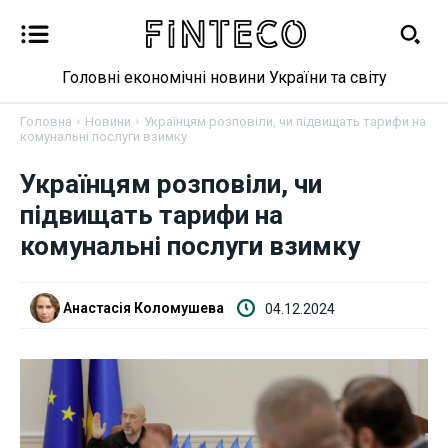
Головні економічні новини України та світу
Головна
Новини
Українцям розповіли, чи підвищать тарифи на
комунальні послуги взимку
Українцям розповіли, чи
Новини
підвищать тарифи на
Бізнес
комунальні послуги взимку
Фінанси
Анастасія Коломушева
04.12.2024
Валютний ринок
Криптовалюта
Робота і освіта