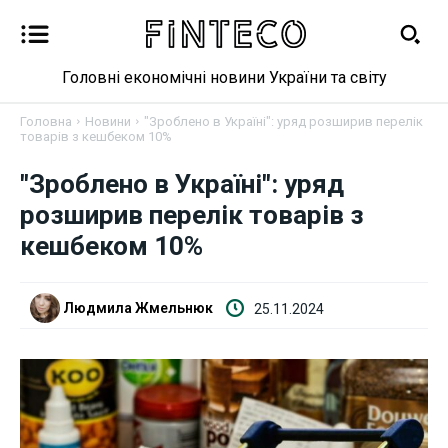
Головні економічні новини України та світу
Головна
Новини
"Зроблено в Україні": уряд розширив перелік
товарів з кешбеком 10%
"Зроблено в Україні": уряд
Новини
розширив перелік товарів з
Бізнес
кешбеком 10%
Фінанси
Людмила Жмельнюк
25.11.2024
Валютний ринок
Криптовалюта
Робота і освіта