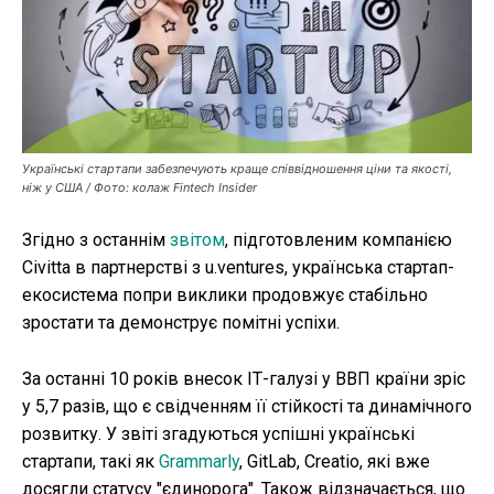
Робота і освіта
Публікації
ФОП
Курс валют
Українські стартапи забезпечують краще співвідношення ціни та якості,
ніж у США / Фото: колаж Fintech Insider
Згідно з останнім
звітом
, підготовленим компанією
Ми в соц. мережах
Civitta в партнерстві з u.ventures, українська стартап-
екосистема попри виклики продовжує стабільно
зростати та демонструє помітні успіхи.
За останні 10 років внесок ІТ-галузі у ВВП країни зріс
у 5,7 разів, що є свідченням її стійкості та динамічного
розвитку. У звіті згадуються успішні українські
стартапи, такі як
Grammarly
, GitLab, Creatio, які вже
досягли статусу "єдинорога". Також відзначається, що