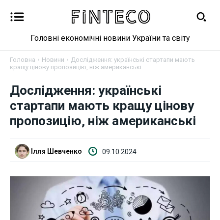
Головні економічні новини України та світу
Головна
Новини
Дослідження: українські стартапи мають
кращу цінову пропозицію, ніж американські
Дослідження: українські
Новини
стартапи мають кращу цінову
пропозицію, ніж американські
Бізнес
Фінанси
Ілля Шевченко
09.10.2024
Валютний ринок
Криптовалюта