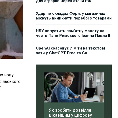
для аграріїв через атаки РФ
Удар по складах Фори: у магазинах
можуть виникнути перебої з товарами
НБУ випустить пам'ятну монету на
честь Папи Римського Іоанна Павла II
OpenAI скасовує ліміти на текстові
чати у ChatGPT Free та Go
ло нову
сільського
ї
Як зробити дозвілля
цікавішим у цифрову