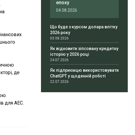
епоху
.
04.08.2026
на
Що буде з курсом долара влітку
2026 року
інансових
03.08.2026
ішнього
Як відновити зіпсовану кредитну
історію у 2026 році
24.07.2026
тичною
Як підприємцю використовувати
кторі, де
ChatGPT у щоденній роботі
22.07.2026
ою.
в для АЕС.