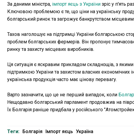
За даними міністра,
імпорт яєць з України
зріс у п'ять р
Ключовою проблемою є те, що ціни на українську проду
болгарський ринок та загрожує банкрутством місцевим
Тахов наголошує на підтримці України болгарською сто
проблем болгарських фермерів. Він пропонує тимчасово 
ринку та захисту місцевих виробників.
Ця ситуація є яскравим прикладом складнощів, з якими
підтримкою України та захистом власних економічних ін
українська продукція часто має цінову перевагу.
Варто зазначити, що це не перший випадок, коли
Болгар
Нещодавно болгарський парламент продовжив на піврок
Їх Болгарія раніше придбала у російського "Атомстройек
Теги:
Болгарія
Імпорт яєць
Україна