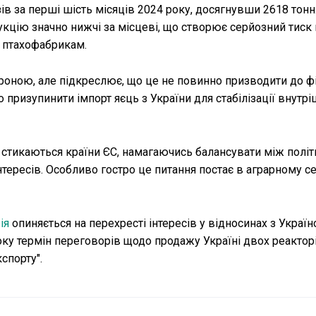
азів за перші шість місяців 2024 року, досягнувши 2618 тонн
кцію значно нижчі за місцеві, що створює серйозний тиск 
 птахофабрикам.
роною, але підкреслює, що це не повинно призводити до ф
призупинити імпорт яєць з України для стабілізації внутр
 стикаються країни ЄС, намагаючись балансувати між полі
тересів. Особливо гостро це питання постає в аграрному се
ія
опиняється на перехресті інтересів у відносинах з Україн
у термін переговорів щодо продажу Україні двох реакторі
спорту".