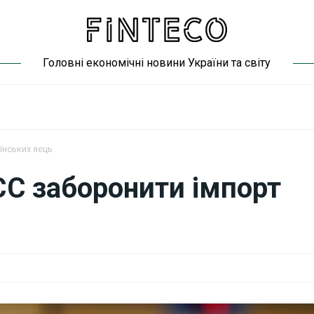
Головні економічні новини України та світу
їнських яєць
ЄС заборонити імпорт