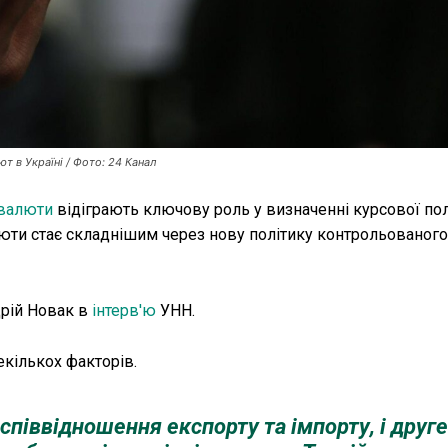
т в Україні / Фото: 24 Канал
валюти
відіграють ключову роль у визначенні курсової по
люти стає складнішим через нову політику контрольованого
дрій Новак в
інтерв'ю
УНН.
екількох факторів.
співвідношення експорту та імпорту, і друг