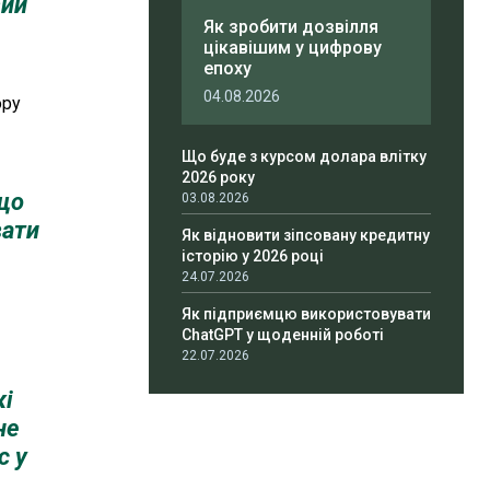
вий
Як зробити дозвілля
цікавішим у цифрову
епоху
04.08.2026
ору
Що буде з курсом долара влітку
2026 року
 що
03.08.2026
вати
Як відновити зіпсовану кредитну
історію у 2026 році
24.07.2026
Як підприємцю використовувати
ChatGPT у щоденній роботі
22.07.2026
кі
не
с у