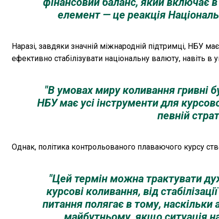
фінансовий баланс, який включає в 
елемент — це реакція Національн
Наразі, завдяки значній міжнародній підтримці, НБУ ма
ефективно стабілізувати національну валюту, навіть в 
"В умовах миру коливання гривні б
НБУ має усі інструменти для курсової
певній страт
Однак, політика контрольованого плаваючого курсу ств
"Цей термін можна трактувати ду
курсові коливання, від стабілізаці
питання полягає в тому, наскільки 
майбутньому, якщо ситуація на