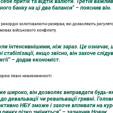
себе притік та відтік валюти. Третій важли
ого банку на ці два баланси" – пояснив він.
є рекордні золотовалютні резерви, які дозволяють регулят
умовах військового конфлікту.
ули інтенсивнішими, ніж зараз. Це означає,
 стабілізації, якщо звісно, він захоче сліду
егії" – додав економіст.
орює певні невизначеності.
же широко, він дозволяє виправдати будь-я
ї до девальвації чи ревальвації гривні. Голов
активно НБУ зможе і захоче впливати на кур
 ринку різко зміниться" – зазначив Новак.