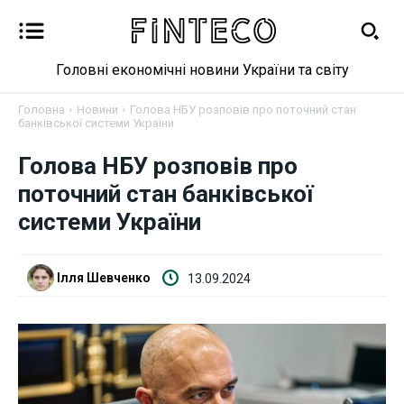
Головні економічні новини України та світу
Головна
Новини
Голова НБУ розповів про поточний стан
банківської системи України
Новини
Голова НБУ розповів про
поточний стан банківської
Бізнес
системи України
Фінанси
Ілля Шевченко
13.09.2024
Валютний ринок
Криптовалюта
Робота і освіта