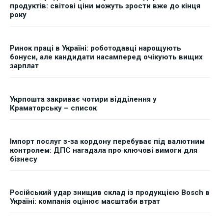
продуктів: світові ціни можуть зрости вже до кінця
року
Ринок праці в Україні: роботодавці нарощують
бонуси, але кандидати насамперед очікують вищих
зарплат
Укрпошта закриває чотири відділення у
Краматорську – список
Імпорт послуг з-за кордону перебуває під валютним
контролем: ДПС нагадала про ключові вимоги для
бізнесу
Російський удар знищив склад із продукцією Bosch в
Україні: компанія оцінює масштаби втрат