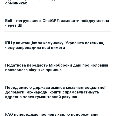
обмінниках
Bolt інтегрувався з ChatGPT: замовити поїздку можна
через ШІ
ІПН у квитанціях за комуналку: Укрпошта пояснила,
чому запровадила нові вимоги
Податкова передасть Міноборони дані про чоловіків
призовного віку: яка причина
Перед зимою держава змінює механізм соціальної
допомоги: міжнародні кошти спрямовуватимуть
адресно через гуманітарний рахунок
FAO попереджає про нову хвилю подорожчання