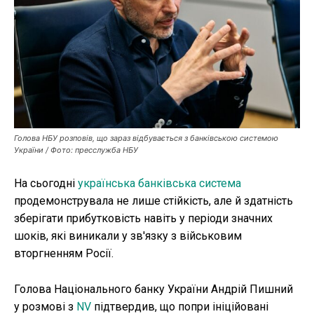
Публікації
ФОП
Курс валют
Голова НБУ розповів, що зараз відбувається з банківською системою
Ми в соц. мережах
України / Фото: пресслужба НБУ
На сьогодні
українська банківська система
продемонструвала не лише стійкість, але й здатність
зберігати прибутковість навіть у періоди значних
шоків, які виникали у зв'язку з військовим
вторгненням Росії.
Голова Національного банку України Андрій Пишний
у розмові з
NV
підтвердив, що попри ініційовані