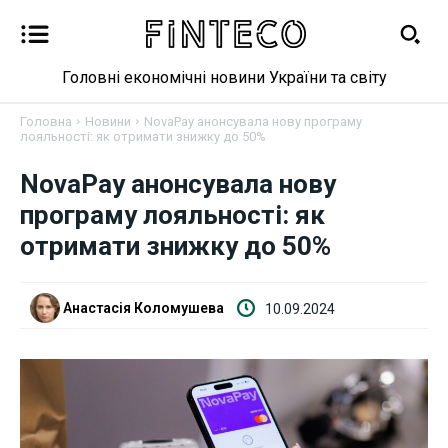
Головні економічні новини України та світу
Головна
Новини
NovaPay анонсувала нову програму
лояльності: як отримати знижку до 50%
Новини
NovaPay анонсувала нову
програму лояльності: як
Бізнес
отримати знижку до 50%
Фінанси
Анастасія Коломушева
10.09.2024
Валютний ринок
Криптовалюта
Робота і освіта