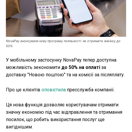
Публікації
ФОП
Курс валют
NovaPay анонсувала нову програму лояльності: як отримати знижку до
50%
У мобільному застосунку NovaPay тепер доступна
Ми в соц. мережах
можливість зекономити
до 50% на оплаті
за
доставку "Новою поштою" та на комісії за післяплату.
Про це клієнтів
оповістила
пресслужба компанії.
Ця нова функція дозволяє користувачам отримати
значну економію під час відправлення та отримання
посилок, що робить використання послуг ще
вигіднішим.