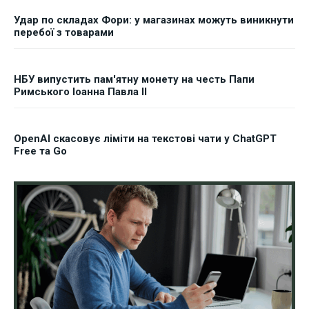
Удар по складах Фори: у магазинах можуть виникнути
перебої з товарами
НБУ випустить пам'ятну монету на честь Папи
Римського Іоанна Павла II
OpenAI скасовує ліміти на текстові чати у ChatGPT
Free та Go