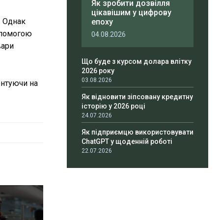
Як зробити дозвілля
цікавішим у цифрову
. Однак
епоху
опомогою
04.08.2026
вари
Що буде з курсом долара влітку
2026 року
03.08.2026
ентуючи на
Як відновити зіпсовану кредитну
історію у 2026 році
24.07.2026
Як підприємцю використовувати
ChatGPT у щоденній роботі
22.07.2026