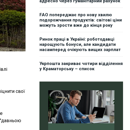
адресно через гуманітарний рахунок
FAO попереджає про нову хвилю
подорожчання продуктів: світові ціни
можуть зрости вже до кінця року
Ринок праці в Україні: роботодавці
нарощують бонуси, але кандидати
насамперед очікують вищих зарплат
Укрпошта закриває чотири відділення
у Краматорську – список
івлі
міцнити свої
же
т "давньою