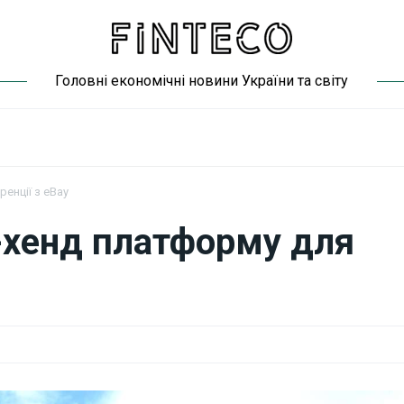
Головні економічні новини України та світу
енції з eBay
-хенд платформу для