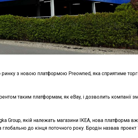
о ринку з новою платформою Preowned, яка сприятиме торг
курентом таким платформам, як eBay, і дозволить компанії з
gka Group, якій належать магазини IKEA, нова платформа в
а глобально до кінця поточного року. Бродін назвав проек