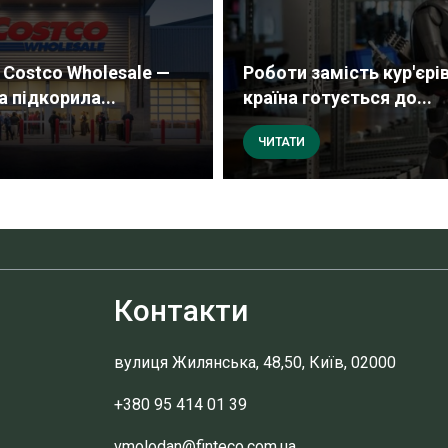
Costco Wholesale —
Роботи замість кур'єрів
 підкорила...
країна готується до...
ЧИТАТИ
Контакти
вулиця Жилянська, 48,50, Київ, 02000
+380 95 414 01 39
vmolodan@finteco.com.ua