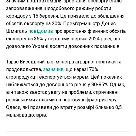
Значним поштовхом для зростання експорту стало
запровадження цілодобового режиму роботи
коридору з 15 березня. Це призвело до збільшення
обсягів експорту на 20%. Прем'єр-міністр Денис
Шмигаль
повідомив
про зростання фізичних обсягів
експорту на 35% у першому півріччі 2024 року, що
дозволило Україні досягти довоєнних показників.
Тарас Висоцький, в.о. міністра аграрної політики та
продовольства,
зазначив
, що наразі 70%
агропродукції експортується морем. Цей показник
наближається до довоєнного рівня у 80-85%. Однак,
він також звертає увагу на проблеми, спричинені
російськими атаками на портову інфраструктуру
Одеси, які призвели до втрат у розмірі близько 0,5
мільярда доларів.