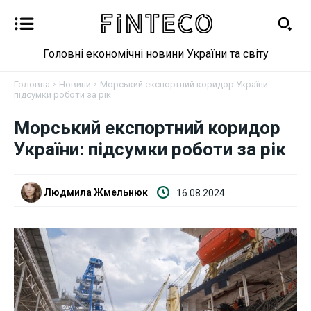
Головні економічні новини України та світу
Головна
Новини
Морський експортний коридор України:
підсумки роботи за рік
Новини
Морський експортний коридор
України: підсумки роботи за рік
Бізнес
Фінанси
Людмила Жмельнюк
16.08.2024
Валютний ринок
Криптовалюта
Робота і освіта