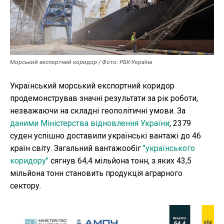
Публікації
ФОП
Морський експортний коридор / Фото: РБК-Україна
Курс валют
Український морський експортний коридор
продемонстрував значні результати за рік роботи,
Ми в соц. мережах
незважаючи на складні геополітичні умови. За
даними Міністерства відновлення України
, 2379
суден успішно доставили українські вантажі до 46
країн світу. Загальний вантажообіг
"українського
коридору"
сягнув 64,4 мільйона тонн, з яких 43,5
мільйона тонн становить продукція аграрного
сектору.