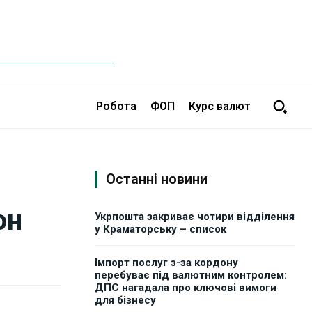
Робота
ФОП
Курс валют
Останні новини
он
Укрпошта закриває чотири відділення
у Краматорську – список
Імпорт послуг з-за кордону
перебуває під валютним контролем:
ДПС нагадала про ключові вимоги
для бізнесу