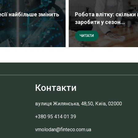
есії найбільше змінить
Робота влітку: скільк
заробити у сезон...
ЧИТАТИ
Контакти
вулиця Жилянська, 48,50, Київ, 02000
+380 95 414 01 39
vmolodan@finteco.com.ua