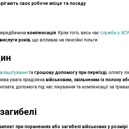
рігають своє робоче місце та посаду
.
 передбачена
компенсація
. Крім того, весь час
служби у ЗС
вислуги років
, що впливає на пенсійні пільги.
дин
евлаштуванні
та
грошову допомогу при переїзді
, оплату л
блива увага приділена
військовим, звільненим із полону аб
иплати, допомога під час лікування та компенсації за трива
загибелі
иплат при пораненнях або загибелі військових у розмірі