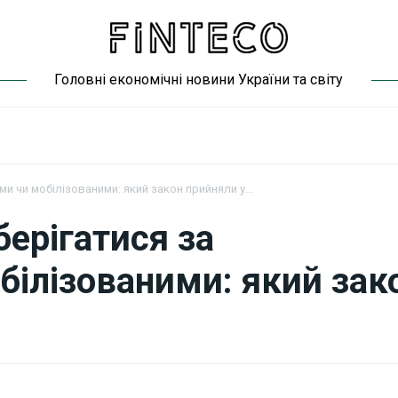
Головні економічні новини України та світу
и чи мобілізованими: який закон прийняли у...
берігатися за
ілізованими: який зак