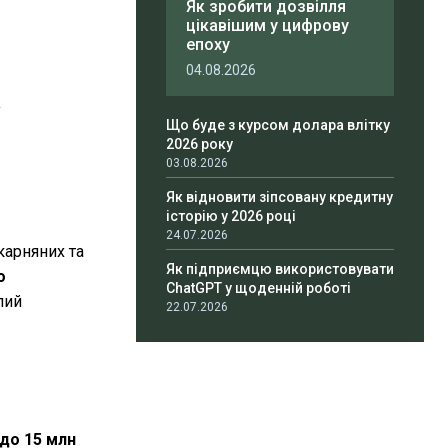
Як зробити дозвілля
цікавішим у цифрову
епоху
04.08.2026
У
Що буде з курсом долара влітку
2026 року
03.08.2026
Як відновити зіпсовану кредитну
історію у 2026 році
24.07.2026
ікарняних та
Як підприємцю використовувати
о
ChatGPT у щоденній роботі
лий
22.07.2026
 до 15 млн