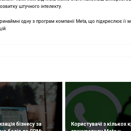
розвитку штучного інтелекту.
инаймні одну з програм компанії Meta, що підкреслює її м
ій.
зація бізнесу за
Користувачі з кількох к