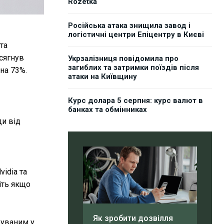
Rozetka
Російська атака знищила завод і
логістичні центри Епіцентру в Києві
та
сягнув
Укрзалізниця повідомила про
загиблих та затримки поїздів після
 на 73%.
атаки на Київщину
Курс долара 5 серпня: курс валют в
банках та обмінниках
ди від
vidia та
іть якщо
Як зробити дозвілля
вуваним у