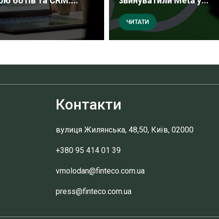
ю ботів та CRM:...
звинуватили Meta у...
ЧИТАТИ
Контакти
вулиця Жилянська, 48,50, Київ, 02000
+380 95 414 01 39
vmolodan@finteco.com.ua
press@finteco.com.ua