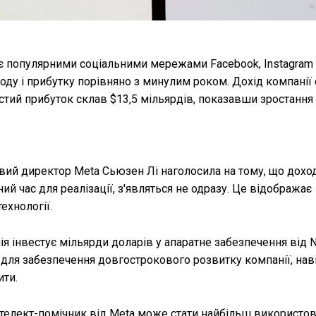
іє популярними соціальними мережами Facebook, Instagram 
ду і прибутку порівняно з минулим роком. Дохід компанії 
чистий прибуток склав $13,5 мільярдів, показавши зростання
овий директор Meta Сьюзен Лі наголосила на тому, що дохо
ний час для реалізації, з'являться не одразу. Це відображає
ехнології.
ія інвестує мільярди доларів у апаратне забезпечення від N
 для забезпечення довгострокового розвитку компанії, нав
ити.
нтелект-помічник від Meta може стати найбільш використо