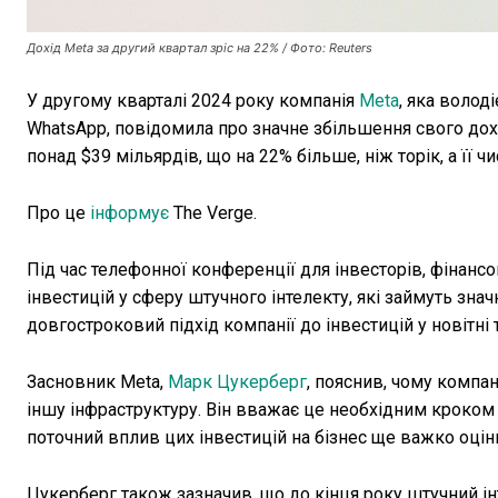
Дохід Meta за другий квартал зріс на 22% / Фото: Reuters
У другому кварталі 2024 року компанія
Meta
, яка волод
WhatsApp, повідомила про значне збільшення свого дохо
понад $39 мільярдів, що на 22% більше, ніж торік, а її 
Про це
інформує
The Verge.
Під час телефонної конференції для інвесторів, фінанс
інвестицій у сферу штучного інтелекту, які займуть знач
довгостроковий підхід компанії до інвестицій у новітні т
Засновник Meta,
Марк Цукерберг
, пояснив, чому компан
іншу інфраструктуру. Він вважає це необхідним кроком
поточний вплив цих інвестицій на бізнес ще важко оцін
Цукерберг також зазначив, що до кінця року штучний і