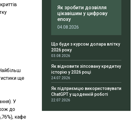
акриттів
Як зробити дозвілля
тку
цікавішим у цифрову
епоху
04.08.2026
Що буде з курсом долара влітку
2026 року
03.08.2026
Як відновити зіпсовану кредитну
 Найбільш
історію у 2026 році
атистики ще
24.07.2026
Як підприємцю використовувати
ChatGPT у щоденній роботі
22.07.2026
ння). У
акож до
,76%), кафе