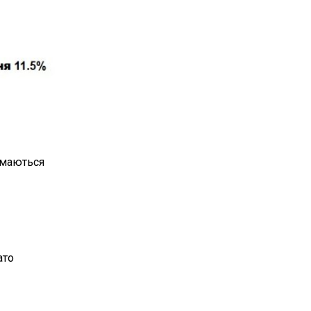
имаються
ато