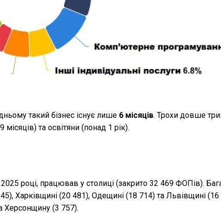
дньому такий бізнес існує лише
6 місяців
. Трохи довше тр
 місяців) та освітяни (понад 1 рік).
025 році, працював у столиці (закрито 32 469 ФОПів). Баг
5), Харківщині (20 481), Одещині (18 714) та Львівщині (16
а Херсонщину (3 757).