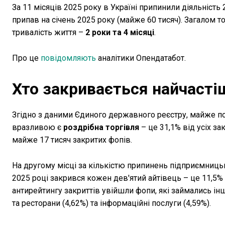
За 11 місяців 2025 року в Україні припинили діяльність 
припав на січень 2025 року (майже 60 тисяч). Загалом 
тривалість життя –
2 роки та 4 місяці
.
Про це
повідомляють
аналітики Опендатабот.
Хто закривається найчаст
Згідно з даними Єдиного державного реєстру, майже пол
вразливою є
роздрібна торгівля
– це 31,1% від усіх за
майже 17 тисяч закритих фопів.
На другому місці за кількістю припинень підприємниць
2025 році закрився кожен дев'ятий айтівець – це 11,5% в
антирейтингу закриттів увійшли фопи, які займались інш
та ресторани (4,62%) та інформаційні послуги (4,59%).