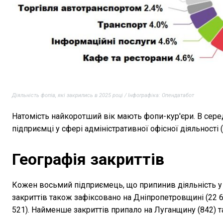
Діяльність фопів, які закрились в 2025 році / Інфографіка: Опендатабот
Натомість найкоротший вік мають фопи-кур'єри. В сере
підприємці у сфері адміністративної офісної діяльності (9
Географія закриттів
Кожен восьмий підприємець, що припинив діяльність у 2
закриттів також зафіксовано на Дніпропетровщині (22 64
521). Найменше закриттів припало на Луганщину (842) т