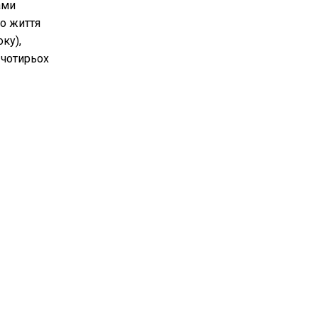
ами
го життя
оку),
о чотирьох