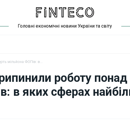
Головні економічні новини України та світу
рть мільйона ФОПів: в...
 припинили роботу понад
в: в яких сферах найбі