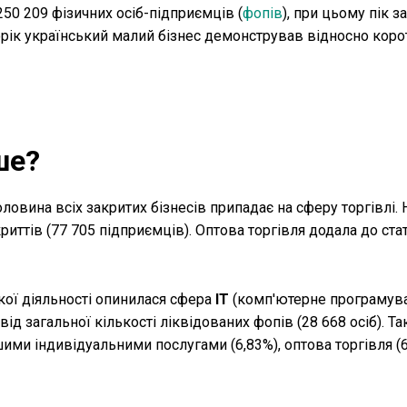
250 209 фізичних осіб-підприємців (
фопів
), при цьому пік з
торік український малий бізнес демонстрував відносно коро
іше?
овина всіх закритих бізнесів припадає на сферу торгівлі.
криттів (77 705 підприємців). Оптова торгівля додала до ст
кої діяльності опинилася сфера
IT
(комп'ютерне програмува
ід загальної кількості ліквідованих фопів (28 668 осіб). Т
ими індивідуальними послугами (6,83%), оптова торгівля (6