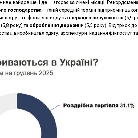
иве найдовше, і де — згорає за лічені місяці. Рекордсмен
го господарства
– їхній середній термін підприємницько
емонструють фопи, які ведуть
операції з нерухомістю
(5,9 р
(5,8 року) та
оброблення деревини
(5,5 року). Від трьох д
ства, виробництва одягу, архітектури, надання фінпослуг та