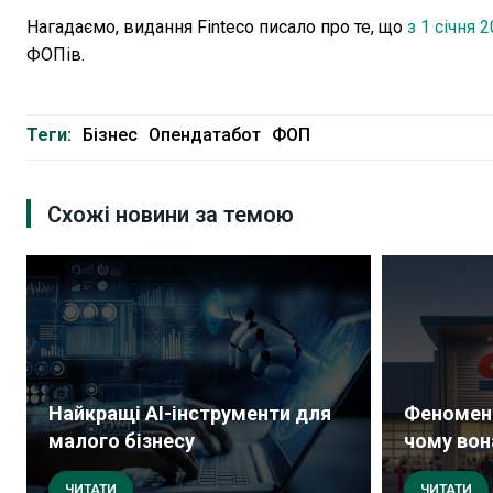
Нагадаємо, видання Finteco писало про те, що
з 1 січня 
ФОПів.
Теги:
Бізнес
Опендатабот
ФОП
Схожі новини за темою
Найкращі AI-інструменти для
Феномен 
малого бізнесу
чому вона
ЧИТАТИ
ЧИТАТИ