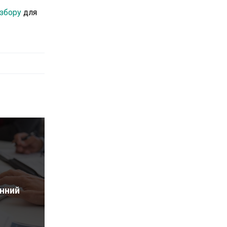
 збору
для
нний