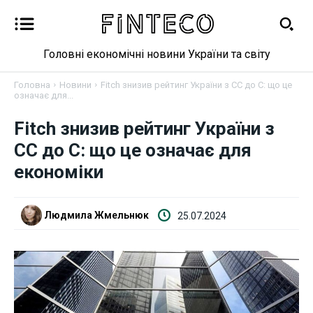
Головні економічні новини України та світу
Головна
Новини
Fitch знизив рейтинг України з СС до С: що це
означає для...
Новини
Fitch знизив рейтинг України з
СС до С: що це означає для
Бізнес
економіки
Фінанси
Людмила Жмельнюк
25.07.2024
Валютний ринок
Криптовалюта
Робота і освіта