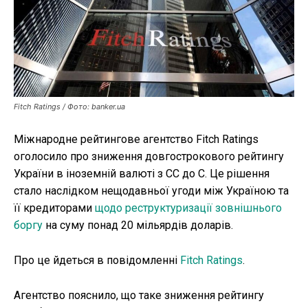
Публікації
ФОП
Курс валют
Fitch Ratings / Фото: banker.ua
Міжнародне рейтингове агентство Fitch Ratings
Ми в соц. мережах
оголосило про зниження довгострокового рейтингу
України в іноземній валюті з CC до C. Це рішення
стало наслідком нещодавньої угоди між Україною та
її кредиторами
щодо реструктуризації зовнішнього
боргу
на суму понад 20 мільярдів доларів.
Про це йдеться в повідомленні
Fitch Ratings
.
Агентство пояснило, що таке зниження рейтингу