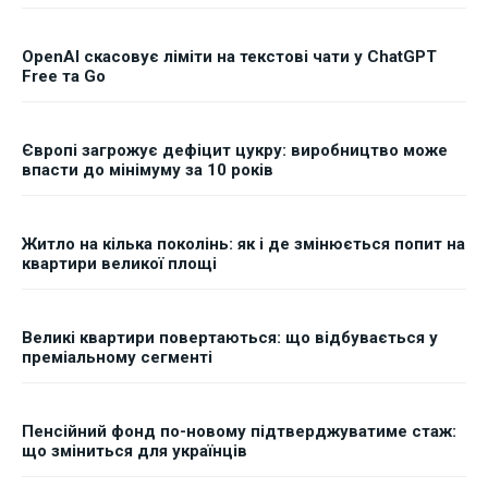
OpenAI скасовує ліміти на текстові чати у ChatGPT
Free та Go
Європі загрожує дефіцит цукру: виробництво може
впасти до мінімуму за 10 років
Житло на кілька поколінь: як і де змінюється попит на
квартири великої площі
Великі квартири повертаються: що відбувається у
преміальному сегменті
Пенсійний фонд по-новому підтверджуватиме стаж:
що зміниться для українців