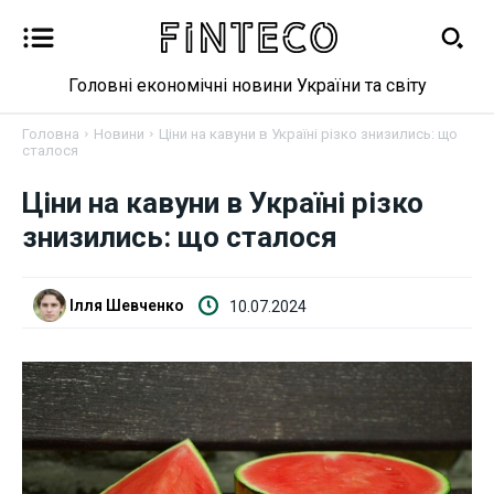
Головні економічні новини України та світу
Головна
Новини
Ціни на кавуни в Україні різко знизились: що
сталося
Новини
Ціни на кавуни в Україні різко
знизились: що сталося
Бізнес
Фінанси
Ілля Шевченко
10.07.2024
Валютний ринок
Криптовалюта
Робота і освіта