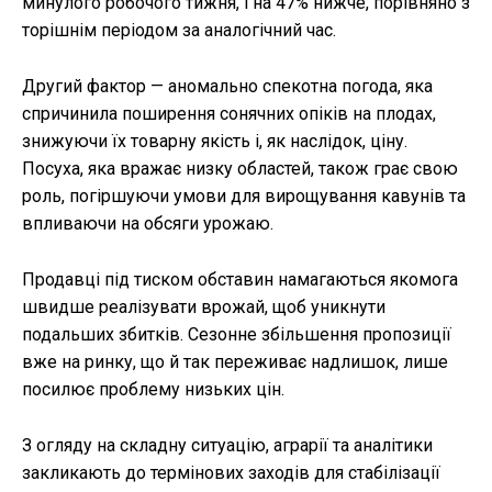
минулого робочого тижня, і на 47% нижче, порівняно з
торішнім періодом за аналогічний час.
Другий фактор — аномально спекотна погода, яка
спричинила поширення сонячних опіків на плодах,
знижуючи їх товарну якість і, як наслідок, ціну.
Посуха, яка вражає низку областей, також грає свою
роль, погіршуючи умови для вирощування кавунів та
впливаючи на обсяги урожаю.
Продавці під тиском обставин намагаються якомога
швидше реалізувати врожай, щоб уникнути
подальших збитків. Сезонне збільшення пропозиції
вже на ринку, що й так переживає надлишок, лише
посилює проблему низьких цін.
З огляду на складну ситуацію, аграрії та аналітики
закликають до термінових заходів для стабілізації