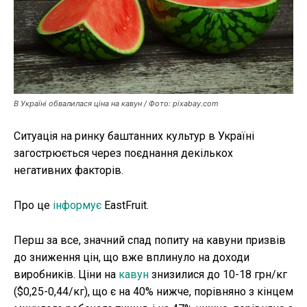
Публікації
ФОП
Курс валют
В Україні обвалилася ціна на кавун / Фото: pixabay.com
Ситуація на ринку баштанних культур в Україні
Ми в соц. мережах
загострюється через поєднання декількох
негативних факторів.
Про це
інформує
EastFruit.
Перш за все, значний спад попиту на кавуни призвів
до зниження цін, що вже вплинуло на доходи
виробників. Ціни на
кавун
знизилися до 10-18 грн/кг
($0,25-0,44/кг), що є на 40% нижче, порівняно з кінцем