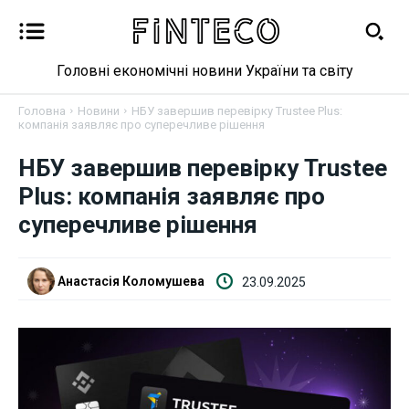
Головні економічні новини України та світу
Головна
Новини
НБУ завершив перевірку Trustee Plus:
компанія заявляє про суперечливе рішення
НБУ завершив перевірку Trustee
Новини
Plus: компанія заявляє про
суперечливе рішення
Бізнес
Фінанси
Анастасія Коломушева
23.09.2025
Валютний ринок
Криптовалюта