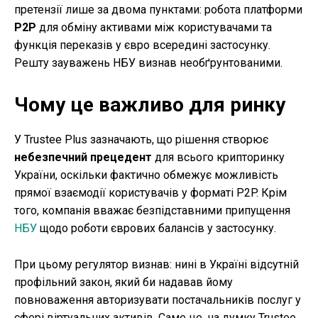
претензії лише за двома пунктами: робота платформи
P2P
для обміну активами між користувачами та
функція переказів у євро всередині застосунку.
Решту зауважень НБУ визнав необґрунтованими.
Чому це важливо для ринку
У Trustee Plus зазначають, що рішення створює
небезпечний прецедент
для всього крипторинку
України, оскільки фактично обмежує можливість
прямої взаємодії користувачів у форматі P2P. Крім
того, компанія вважає безпідставними припущення
НБУ
щодо роботи єврових балансів у застосунку.
При цьому регулятор визнав: нині в Україні відсутній
профільний закон, який би надавав йому
повноваження авторизувати постачальників послуг у
сфері віртуальних активів. Саме це, на думку Trustee