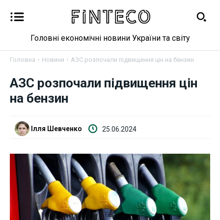
Головні економічні новини України та світу
Головна
Новини
АЗС розпочали підвищення цін на бензин
АЗС розпочали підвищення цін
Новини
на бензин
Бізнес
Ілля Шевченко
25.06.2024
Фінанси
Валютний ринок
Криптовалюта
Робота і освіта