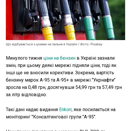
Публікації
ФОП
Курс валют
Що відбувається з цінами на пальне в Україні / Фото: Pixabay
Минулого тижня
ціни на бензин
в Україні зазнали
Ми в соц. мережах
змін, при цьому деякі мережі підняли ціни, тоді як
інші ще не вносили корективи. Зокрема, вартість
бензину марок А-95 та А-95+ в мережі "Укрнафти"
зросла на 0,48 грн, досягнувши 54,99 грн та 57,49 грн
за літр відповідно.
Такі дані надає видання
Enkorr
, яке посилається на
моніторинг "Консалтингової групи "А-95".