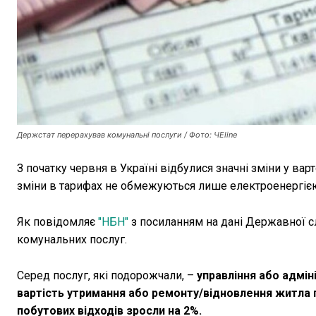
Держстат перерахував комунальні послуги / Фото: ЧЕline
З початку червня в Україні відбулися значні зміни у варт
зміни в тарифах не обмежуються лише електроенергіє
Як повідомляє
"НБН"
з посиланням на дані Державної сл
комунальних послуг.
Серед послуг, які подорожчали, –
управління або адмін
вартість утримання або ремонту/відновлення житла п
побутових відходів зросли на 2%.