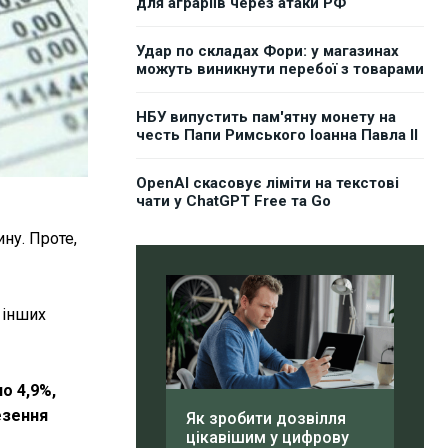
для аграріїв через атаки РФ
Удар по складах Фори: у магазинах
можуть виникнути перебої з товарами
НБУ випустить пам'ятну монету на
честь Папи Римського Іоанна Павла II
OpenAI скасовує ліміти на текстові
чати у ChatGPT Free та Go
ину. Проте,
 інших
о 4,9%,
езення
Як зробити дозвілля
цікавішим у цифрову