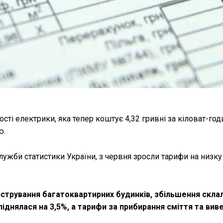
ості електрики, яка тепер коштує 4,32 гривні за кіловат-год
ю.
ужби статистики України, з червня зросли тарифи на низку
істрування багатоквартирних будинків, збільшення склал
іднялася на 3,5%, а тарифи за прибирання сміття та вив