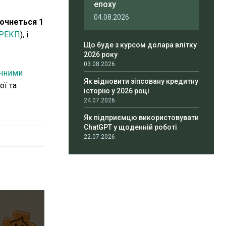
епоху
04.08.2026
почнеться 1
РЕКП
), і
Що буде з курсом долара влітку
2026 року
03.08.2026
чними
Як відновити зіпсовану кредитну
ої та
історію у 2026 році
24.07.2026
Як підприємцю використовувати
ChatGPT у щоденній роботі
22.07.2026