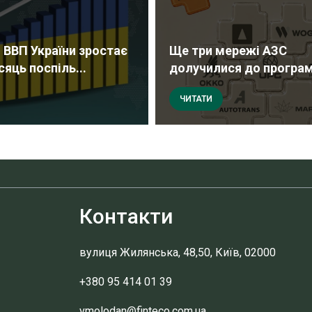
 ВВП України зростає
Ще три мережі АЗС
сяць поспіль...
долучилися до програми
ЧИТАТИ
Контакти
вулиця Жилянська, 48,50, Київ, 02000
+380 95 414 01 39
vmolodan@finteco.com.ua