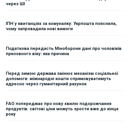
через ШІ
ІПН у квитанціях за комуналку: Укрпошта пояснила,
чому запровадила нові вимоги
Податкова передасть Міноборони дані про чоловіків
призовного віку: яка причина
Перед зимою держава змінює механізм соціальної
допомоги: міжнародні кошти спрямовуватимуть
адресно через гуманітарний рахунок
FAO попереджає про нову хвилю подорожчання
продуктів: світові ціни можуть зрости вже до кінця
року