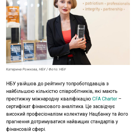
Публікації
ФОП
Курс валют
Ми в соц. мережах
Катерина Рожкова, НБУ / Фото: НБУ
НБУ увійшов до рейтингу топроботодавців з
найбільшою кількістю співробітників, які мають
престижну міжнародну кваліфікацію
CFA Charter
–
сертифікат фінансового аналітика. Це засвідчує
високий професіоналізм колективу Нацбанку та його
прагнення дотримуватися найвищих стандартів у
фінансовій сфері.