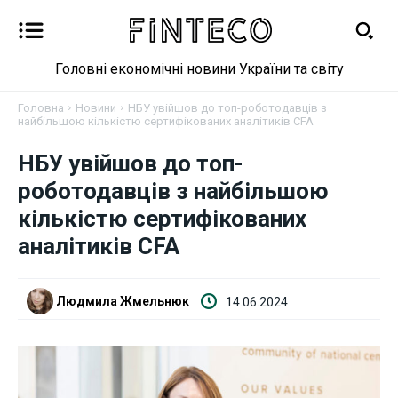
Головні економічні новини України та світу
Головна
Новини
НБУ увійшов до топ-роботодавців з
найбільшою кількістю сертифікованих аналітиків CFA
Новини
НБУ увійшов до топ-
роботодавців з найбільшою
Бізнес
кількістю сертифікованих
аналітиків CFA
Фінанси
Валютний ринок
Людмила Жмельнюк
14.06.2024
Криптовалюта
Робота і освіта