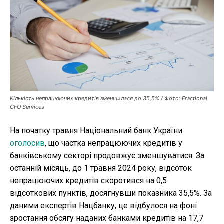
Робота і освіта
Публікації
ФОП
Курс валют
Кількість непрацюючих кредитів зменшилася до 35,5% / Фото: Fractional
CFO Services
Ми в соц. мережах
На початку травня Національний банк України
оголосив
, що частка непрацюючих кредитів у
банківському секторі продовжує зменшуватися. За
останній місяць, до 1 травня 2024 року, відсоток
непрацюючих кредитів скоротився на 0,5
відсоткових пунктів, досягнувши показника 35,5%. За
даними експертів Нацбанку, це відбулося на фоні
зростання обсягу наданих банками кредитів на 17,7