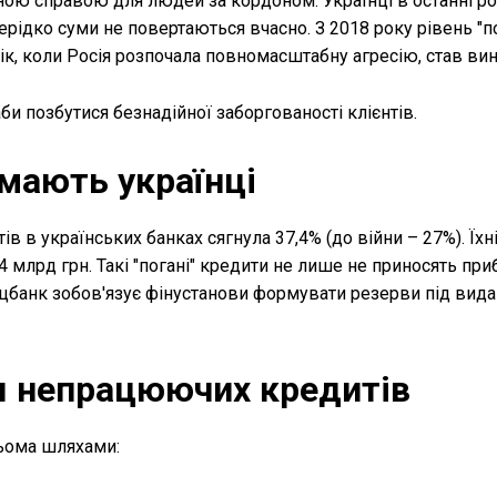
ною справою для людей за кордоном. Українці в останні р
ерідко суми не повертаються вчасно. З 2018 року рівень "п
ік, коли Росія розпочала повномасштабну агресію, став ви
аби позбутися безнадійної заборгованості клієнтів.
 мають українці
в в українських банках сягнула 37,4% (до війни – 27%). Їхн
4 млрд грн. Такі "погані" кредити не лише не приносять приб
Нацбанк зобов'язує фінустанови формувати резерви під вида
я непрацюючих кредитів
ьома шляхами: