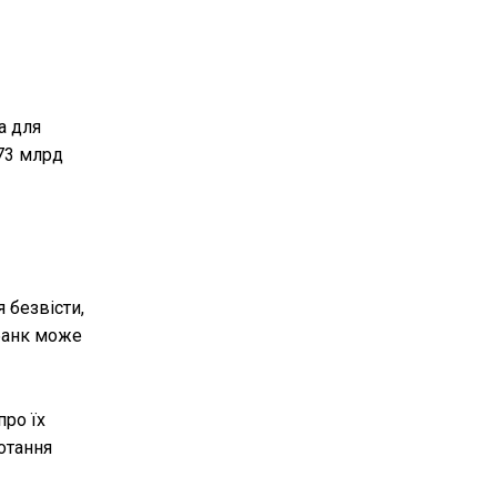
а для
 73 млрд
 безвісти,
 банк може
про їх
отання