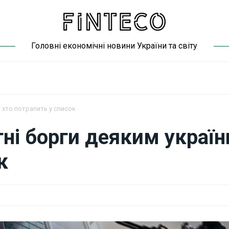
Головні економічні новини України та світу
 хто потрапить у список
ні борги деяким україн
к