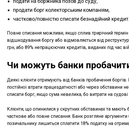
подати на боржника позов до суду,
продати борг колекторським компаніям,
частково/повністю списати безнадійний кредит
Повне списання можливе, якщо сплив трирічний термін 
відшкодування боргу або відмовляється від реструктур
грн, або 89% непрацюючих кредитів, виданих під час вій
Чи можуть банки пробачит
Деякі клієнти отримують від банків пробачення боргів. 
постійної втрати працездатності або через обставини не
списати борг, якщо сума невелика, бо витрати на судов
Клієнти, що опинилися у скрутних обставинах та мають 
часткове або повне списання. Банк розгляне аргументи
позичальнику лишиться сплатити 18% податку на отрима