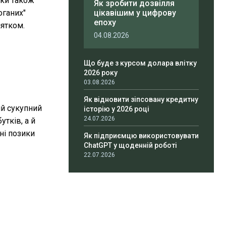
оки також
Як зробити дозвілля
оганих"
цікавішим у цифрову
епоху
нятком.
04.08.2026
Що буде з курсом долара влітку
2026 року
03.08.2026
Як відновити зіпсовану кредитну
ій сукупний
історію у 2026 році
24.07.2026
утків, а й
ні позики
Як підприємцю використовувати
ChatGPT у щоденній роботі
22.07.2026