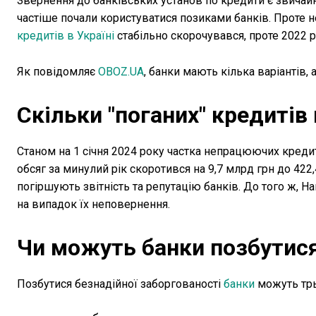
Звернення до банківських установ по кредити є звичай
частіше почали користуватися позиками банків. Проте н
кредитів в Україні
стабільно скорочувався, проте 2022 р
Як повідомляє
OBOZ.UA
, банки мають кілька варіантів, 
Скільки "поганих" кредитів
Станом на 1 січня 2024 року частка непрацюючих кредиті
обсяг за минулий рік скоротився на 9,7 млрд грн до 422,
погіршують звітність та репутацію банків. До того ж, 
на випадок їх неповернення.
Чи можуть банки позбутис
Позбутися безнадійної заборгованості
банки
можуть тр