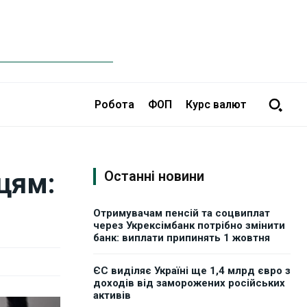
Робота
ФОП
Курс валют
цям:
Останні новини
Отримувачам пенсій та соцвиплат
через Укрексімбанк потрібно змінити
банк: виплати припинять 1 жовтня
ЄС виділяє Україні ще 1,4 млрд євро з
доходів від заморожених російських
активів