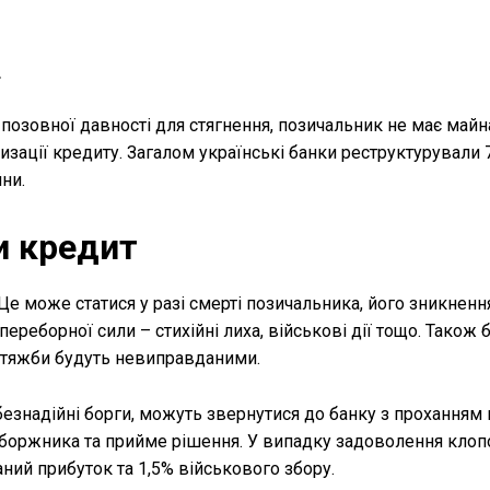
.
позовної давності для стягнення, позичальник не має майн
изації кредиту. Загалом українські банки реструктурували
ни.
и кредит
Це може статися у разі смерті позичальника, його зникнення
переборної сили – стихійні лиха, військові дії тощо. Також
і тяжби будуть невиправданими.
безнадійні борги, можуть звернутися до банку з проханням 
 боржника та прийме рішення. У випадку задоволення клоп
ний прибуток та 1,5% військового збору.