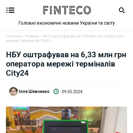
Головні економічні новини України та світу
Головна
Новини
НБУ оштрафував на 6,33 млн грн оператора
мережі терміналів City24
Новини
НБУ оштрафував на 6,33 млн грн
оператора мережі терміналів
Бізнес
City24
Фінанси
Ілля Шевченко
09.05.2024
Валютний ринок
Криптовалюта
Робота і освіта