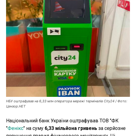
Публікації
ФОП
Курс валют
Ми в соц. мережах
НБУ оштрафував на 6,33 млн оператора мережі терміналів Сіty24 / Фото:
Цензор.НЕТ
Національний банк України оштрафував ТОВ "ФК
"
Фенікс
" на суму
6,33 мільйона гривень
за серйозне
порушення правил фінансового моніторингу. Ці