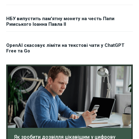
НБУ випустить пам'ятну монету на честь Папи
Римського Іоанна Павла II
OpenAI скасовує ліміти на текстові чати у ChatGPT
Free та Go
Як зробити дозвілля цікавішим у цифрову