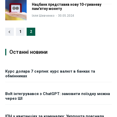
Нацбанк представив нову 10-гривневу
ФОП
ФОП
пам'ятну монету
Ілля Шевченко
-
30.05.2024
Курс валют
Курс валют
1
2
Ми в соц. мережах
Ми в соц. мережах
Останні новини
Курс долара 7 серпня: курс валют в банках та
обмінниках
Bolt інтегрувався з ChatGPT: замовити поїздку можна
через ШІ
ІПН у квитанціях за комуналку: Укрпошта пояснила,