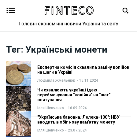
Головні економічні новини України та світу
Новини
Новини
Тег:
Українські монети
Бізнес
Бізнес
Фінанси
Фінанси
Експертна комісія схвалила заміну копійок
на шаги в Україні
Валютний ринок
Валютний ринок
Людмила Жмельнюк
-
15.11.2024
Чи схвалюють українці ідею
перейменування "копійки" на "шаг":
Криптовалюта
Криптовалюта
опитування
Ілля Шевченко
-
16.09.2024
Робота і освіта
Робота і освіта
"Українська бавовна. Лелека-100": НБУ
вводить в обіг нову пам'ятну монету
Публікації
Публікації
Ілля Шевченко
-
23.07.2024