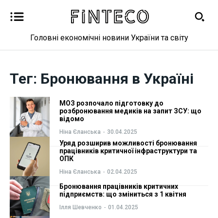
Головні економічні новини України та світу
Новини
Новини
Тег:
Бронювання в Україні
Бізнес
Бізнес
МОЗ розпочало підготовку до
Фінанси
Фінанси
розбронювання медиків на запит ЗСУ: що
відомо
Ніна Єланська
-
30.04.2025
Валютний ринок
Валютний ринок
Уряд розширив можливості бронювання
працівників критичної інфраструктури та
Криптовалюта
Криптовалюта
ОПК
Ніна Єланська
-
02.04.2025
Робота і освіта
Робота і освіта
Бронювання працівників критичних
підприємств: що зміниться з 1 квітня
Публікації
Публікації
Ілля Шевченко
-
01.04.2025