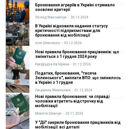
Бронювання аграріїв в Україні отримало
ФОП
ФОП
оновлені критерії
Леонід Максимчук
-
26.12.2024
Курс валют
Курс валют
В Україні відновили надання статусу
критичності підприємствам для
бронювання від мобілізації
Ілля Шевченко
-
03.12.2024
Ми в соц. мережах
Ми в соц. мережах
Нові правила бронювання працівників: що
зміниться з 1 грудня 2024 року
Кукурудза Катерина
-
01.12.2024
Податки, бронювання, "тисяча
Зеленського", виплати ВПО: що змінилось
в Україні з 1 грудня
Людмила Жмельнюк
-
01.12.2024
Нові правила бронювання: чи справді
чоловіки втратять відстрочку від
мобілізації
Микита Шевчук
-
25.11.2024
У "Дії" закрили бронювання працівників від
мобілізації: всі деталі