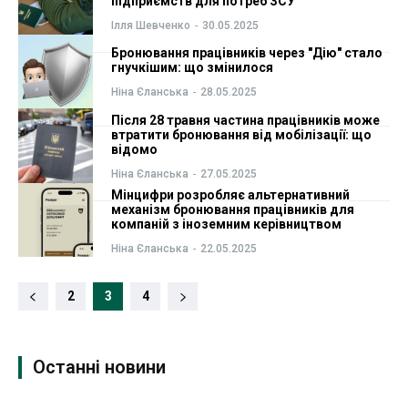
підприємств для потреб ЗСУ
Ілля Шевченко
-
30.05.2025
Бронювання працівників через "Дію" стало
гнучкішим: що змінилося
Ніна Єланська
-
28.05.2025
Після 28 травня частина працівників може
втратити бронювання від мобілізації: що
відомо
Ніна Єланська
-
27.05.2025
Мінцифри розробляє альтернативний
механізм бронювання працівників для
компаній з іноземним керівництвом
Ніна Єланська
-
22.05.2025
2
3
4
Останні новини