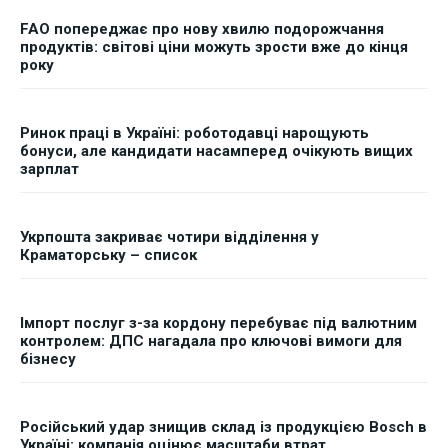
FAO попереджає про нову хвилю подорожчання
продуктів: світові ціни можуть зрости вже до кінця
року
Ринок праці в Україні: роботодавці нарощують
бонуси, але кандидати насамперед очікують вищих
зарплат
Укрпошта закриває чотири відділення у
Краматорську – список
Імпорт послуг з-за кордону перебуває під валютним
контролем: ДПС нагадала про ключові вимоги для
бізнесу
Російський удар знищив склад із продукцією Bosch в
Україні: компанія оцінює масштаби втрат