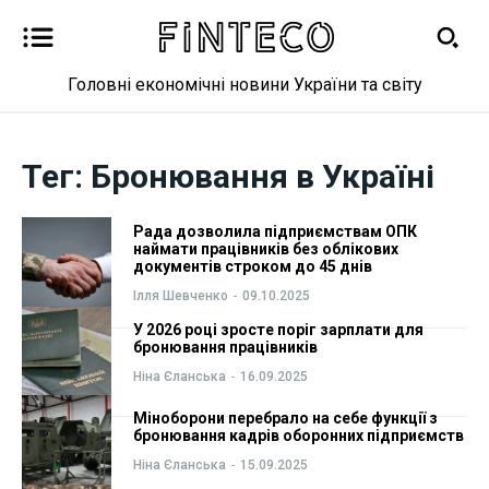
Головні економічні новини України та світу
Новини
Новини
Тег:
Бронювання в Україні
Бізнес
Бізнес
Рада дозволила підприємствам ОПК
наймати працівників без облікових
Фінанси
Фінанси
документів строком до 45 днів
Ілля Шевченко
-
09.10.2025
Валютний ринок
Валютний ринок
У 2026 році зросте поріг зарплати для
бронювання працівників
Криптовалюта
Криптовалюта
Ніна Єланська
-
16.09.2025
Робота і освіта
Робота і освіта
Міноборони перебрало на себе функції з
бронювання кадрів оборонних підприємств
Ніна Єланська
-
15.09.2025
Публікації
Публікації