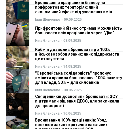
Бронювання працівників бізнесу на
прифронтових територіях: який
ФОП
ФОП
економічний ефект від ухвалених змін
Ілля Шевченко
-
09.09.2025
Курс валют
Курс валют
Прифронтовий бізнес отримав можливість
бронювати всіх працівників через "Дію"
Ніна Єланська
-
03.09.2025
Ми в соц. мережах
Ми в соц. мережах
Кабмін дозволив бронювати до 100%
військовозобов'язаних: яких підприємств
це стосується
Ніна Єланська
-
14.08.2025
"Європейська солідарність" пропонує
змінити правила бронювання: 100% захисту
для влади, 50% – для силовиків
Ілля Шевченко
-
30.06.2025
Священників дозволили бронювати: ЗСУ
підтримали рішення ДЕСС, але закликали
до прозорості
Ніна Єланська
-
10.06.2025
Бронювання 100% працівників: Уряд
посилює захист критично важливих