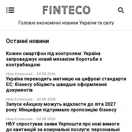
Головні економічні новини України та світу
Новини
Останні новини
Бізнес
Кожен смартфон під контролем: Україна
запроваджує новий механізм боротьби з
контрабандою
Фінанси
Ніна Єланська
-
04.08.2026
Україна переводить митницю на цифрові стандарти
Валютний ринок
ЄС: бізнесу обіцяють швидше оформлення
документів
Криптовалюта
Ніна Єланська
-
04.08.2026
Запуск еАкцизу можуть відкласти до літа 2027
року: Мінцифри підтримало пропозицію бізнесу
Робота і освіта
Ніна Єланська
-
04.08.2026
НБУ спростував заяви Укрпошти про нові вимоги
Публікації
до квитанцій за комунальні послуги: персональні