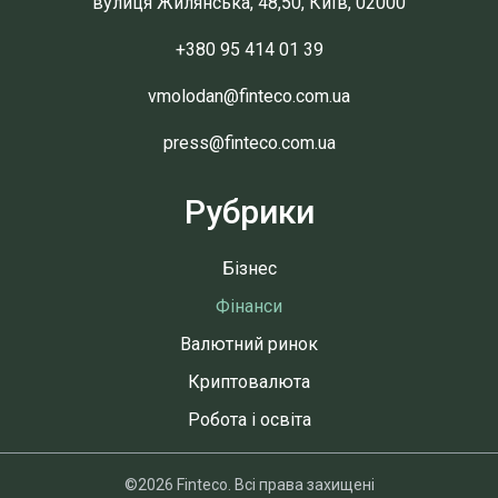
вулиця Жилянська, 48,50, Київ, 02000
+380 95 414 01 39
vmolodan@finteco.com.ua
press@finteco.com.ua
Рубрики
Бізнес
Фінанси
Валютний ринок
Криптовалюта
Робота і освіта
©2026 Finteco. Всі права захищені