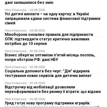
дані залишилися без змін
ФОП
Ніна Єланська
-
04.08.2026
Усі дитячі виплати – на одну картку: в Україні
запрацювала єдина система фінансової підтримки
Курс валют
сімей
Ніна Єланська
-
04.08.2026
Міноборони оновлює правила для підприємств
Ми в соц. мережах
ОПК: підтвердити статус критично важливих
потрібно до 10 серпня
Ніна Єланська
-
03.08.2026
Бізнес зберігає оптимізм п'ятий місяць поспіль,
попри обстріли РФ: дані НБУ
Ніна Єланська
-
03.08.2026
Соціальна допомога без черг: "Дія" відкрила
тестування нових сервісів для дитячих виплат
Ніна Єланська
-
03.08.2026
Відстрочку від мобілізації дозволили
переоформлювати без ризику її втрати: що відомо
Ніна Єланська
-
03.08.2026
Уряд готує нову програму підтримки аграріїв: