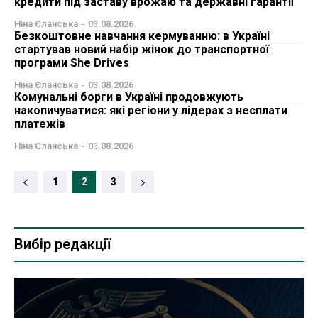
кредити під заставу врожаю та державні гарантії
Ніна Єланська
-
03.08.2026
Безкоштовне навчання кермуванню: в Україні
стартував новий набір жінок до транспортної
програми She Drives
Ніна Єланська
-
03.08.2026
Комунальні борги в Україні продовжують
накопичуватися: які регіони у лідерах з несплати
платежів
Ніна Єланська
-
03.08.2026
1
2
3
Вибір редакції