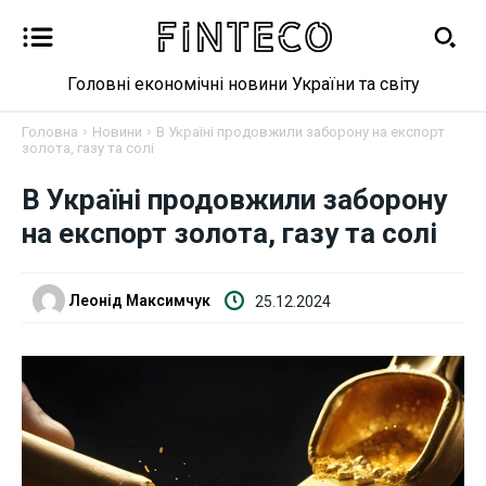
Головні економічні новини України та світу
Головна
Новини
В Україні продовжили заборону на експорт
золота, газу та солі
Новини
В Україні продовжили заборону
на експорт золота, газу та солі
Бізнес
Фінанси
Леонід Максимчук
25.12.2024
Валютний ринок
Криптовалюта
Робота і освіта