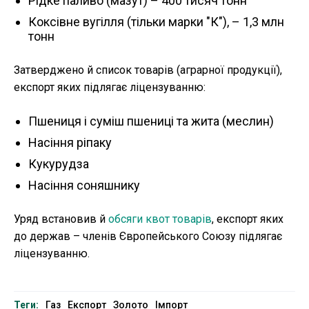
Рідке паливо (мазут) – 400 тисяч тонн
Коксівне вугілля (тільки марки "К"), – 1,3 млн
тонн
Затверджено й список товарів (аграрної продукції),
експорт яких підлягає ліцензуванню:
Пшениця і суміш пшениці та жита (меслин)
Насіння ріпаку
Кукурудза
Насіння соняшнику
Уряд встановив й
обсяги квот товарів
, експорт яких
до держав – членів Європейського Союзу підлягає
ліцензуванню.
Теги:
Газ
Експорт
Золото
Імпорт