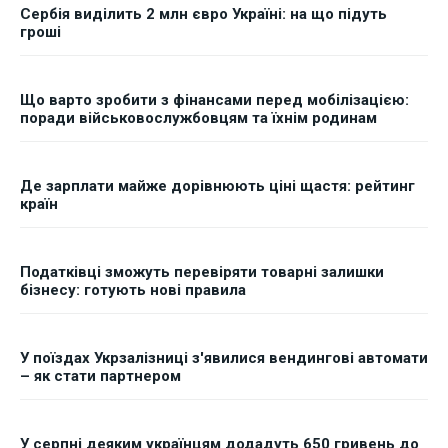
Сербія виділить 2 млн євро Україні: на що підуть
гроші
Що варто зробити з фінансами перед мобілізацією:
поради військовослужбовцям та їхнім родинам
Де зарплати майже дорівнюють ціні щастя: рейтинг
країн
Податківці зможуть перевіряти товарні залишки
бізнесу: готують нові правила
У поїздах Укрзалізниці з'явилися вендингові автомати
– як стати партнером
У серпні деяким українцям додадуть 650 гривень до