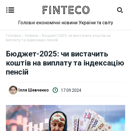
Головні економічні новини України та світу
Головна
Новини
Бюджет-2025: чи вистачить коштів на
виплату та індексацію пенсій
Бюджет-2025: чи вистачить
Новини
коштів на виплату та індексацію
пенсій
Бізнес
Фінанси
Ілля Шевченко
17.09.2024
Валютний ринок
Криптовалюта
Робота і освіта