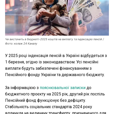
Публікації
ФОП
Курс валют
Чи вистачить в бюджеті-2025 коштів на виплату та індексацію пенсій /
Фото: колаж 24 Каналу
У 2025 році індексація пенсій в Україні відбудеться з
Ми в соц. мережах
1 березня, згідно із законодавством. Усі пенсійні
виплати будуть забезпечені фінансуванням з
Пенсійного фонду України та державного бюджету.
За інформацією з
пояснювальної записки
до
бюджетного проєкту на 2025 рік, другий рік поспіль
Пенсійний фонд функціонує без дефіциту.
Стабільність соціальних стандартів 2024 року
вплинула на величину трансферту, призначеного для