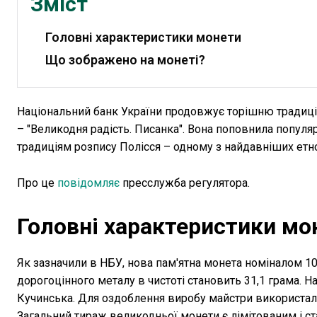
Зміст
Головні характеристики монети
Що зображено на монеті?
Національний банк України продовжує торішню традиці
– "Великодня радість. Писанка". Вона поповнила популя
традиціям розпису Полісся – одному з найдавніших етно
Про це
повідомляє
пресслужба регулятора.
Головні характеристики мо
Як зазначили в НБУ, нова пам'ятна монета номіналом 10
дорогоцінного металу в чистоті становить 31,1 грама.
Кучинська. Для оздоблення виробу майстри використали
Загальний тираж великодньої монети є лімітованим і ст