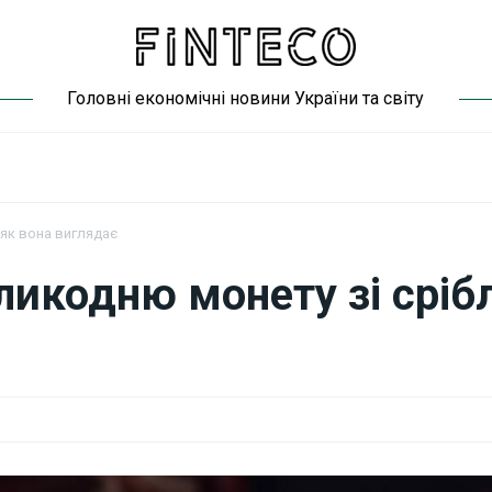
Головні економічні новини України та світу
 як вона виглядає
ликодню монету зі срібл