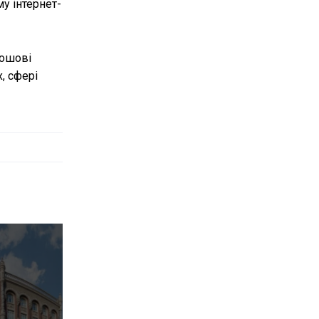
у інтернет-
рошові
, сфері