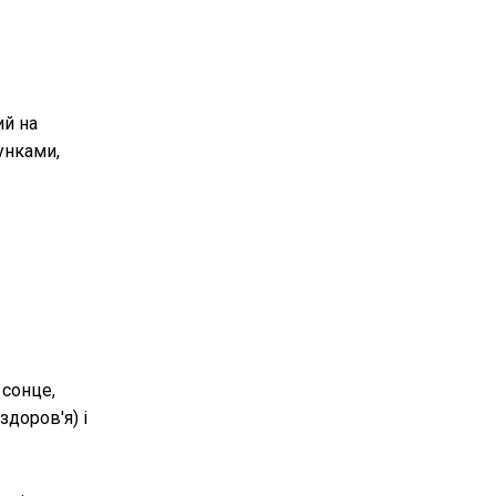
ий на
унками,
 сонце,
доров'я) і