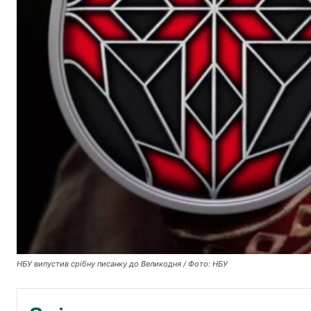
НБУ випустив срібну писанку до Великодня / Фото: НБУ