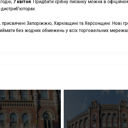
годні,
7 квітня
. Придбати срібну писанку можна в офіційном
-дистриб'юторах.
, присвячені Запоріжжю, Харківщині та Херсонщині. Нові г
приймати без жодних обмежень у всіх торговельних мережах