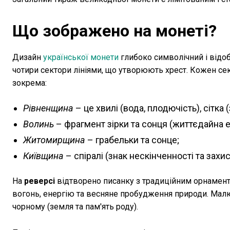
Що зображено на монеті?
Дизайн
української монети
глибоко символічний і відо
чотири сектори лініями, що утворюють хрест. Кожен сек
зокрема:
Рівненщина
– це хвилі (вода, плодючість), сітка 
Волинь
– фрагмент зірки та сонця (життєдайна ен
Житомирщина
– грабельки та сонце;
Київщина
– спіралі (знак нескінченності та захист
На
реверсі
відтворено писанку з традиційним орнамент
вогонь, енергію та весняне пробудження природи. Малюн
чорному (земля та пам'ять роду).