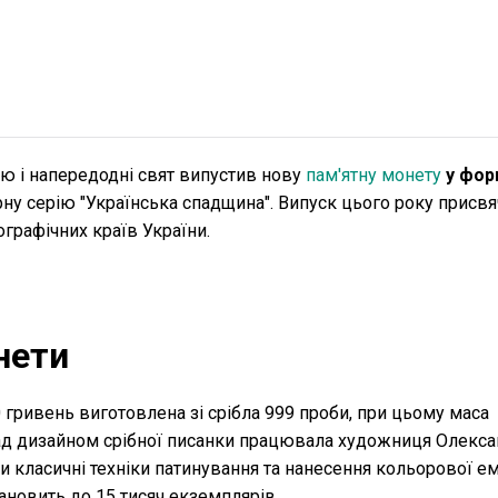
ю і напередодні свят випустив нову
пам'ятну монету
у фор
рну серію "Українська спадщина". Випуск цього року присв
графічних країв України.
нети
 гривень виготовлена зі срібла 999 проби, при цьому маса
 Над дизайном срібної писанки працювала художниця Олекс
 класичні техніки патинування та нанесення кольорової ем
ановить до 15 тисяч екземплярів.