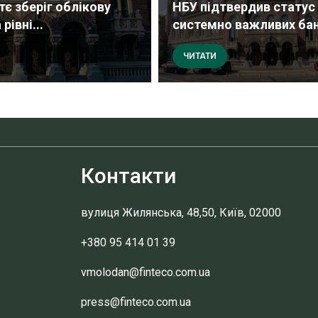
тє зберіг облікову
НБУ підтвердив статус
рівні...
системно важливих банк
ЧИТАТИ
Контакти
вулиця Жилянська, 48,50, Київ, 02000
+380 95 414 01 39
vmolodan@finteco.com.ua
press@finteco.com.ua