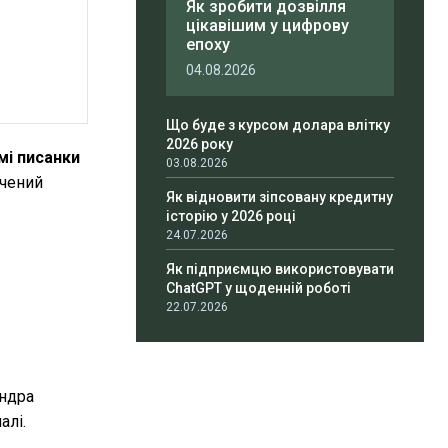
Як зробити дозвілля
цікавішим у цифрову
епоху
04.08.2026
Що буде з курсом долара влітку
2026 року
мі писанки
03.08.2026
ячений
Як відновити зіпсовану кредитну
історію у 2026 році
24.07.2026
Як підприємцю використовувати
ChatGPT у щоденній роботі
22.07.2026
андра
алі.