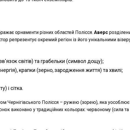
бражає орнаменти різних областей Полісся.
Аверс
розділен
тор репрезентує окремий регіон із його унікальними візер
(зв'язок світів) та грабельки (символ дощу);
ергія), крапки (зерно, зародження життя) та хвилі;
у) і сітка.
ом Чернігівського Полісся – ружею (зорею), яка уособлює
ок виконано у традиційних кольорах: червоному (сила та з