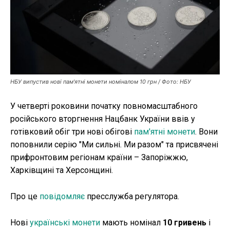
Публікації
ФОП
Курс валют
НБУ випустив нові пам'ятні монети номіналом 10 грн / Фото: НБУ
У четверті роковини початку повномасштабного
Ми в соц. мережах
російського вторгнення Нацбанк України ввів у
готівковий обіг три нові обігові
пам'ятні монети
. Вони
поповнили серію "Ми сильні. Ми разом" та присвячені
прифронтовим регіонам країни – Запоріжжю,
Харківщині та Херсонщині.
Про це
повідомляє
пресслужба регулятора.
Нові
українські монети
мають номінал
10 гривень
і