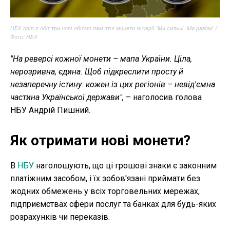
НБУ ввів в обіг три нові обігові пам'ятні монети із серії "Ми сильні. Ми разом" /
Фото: НБУ
"На реверсі кожної монети – мапа України. Ціла,
нерозривна, єдина. Щоб підкреслити просту й
незаперечну істину: кожен із цих регіонів – невід'ємна
частина Української держави",
– наголосив голова
НБУ Андрій Пишний.
Як отримати нові монети?
В
НБУ
наголошують, що ці грошові знаки є законним
платіжним засобом, і їх зобов'язані приймати без
жодних обмежень у всіх торговельних мережах,
підприємствах сфери послуг та банках для будь-яких
розрахунків чи переказів.