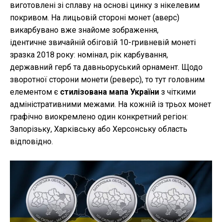
виготовлені зі сплаву на основі цинку з нікелевим
покривом. На лицьовій стороні монет (аверс)
викарбувано вже знайоме зображення,
ідентичне звичайній обіговій 10-гривневій монеті
зразка 2018 року: номінал, рік карбування,
державний герб та давньоруський орнамент. Щодо
зворотної сторони монети (реверс), то тут головним
елементом є
стилізована мапа України
з чіткими
адміністративними межами. На кожній із трьох монет
графічно виокремлено один конкретний регіон:
Запорізьку, Харківську або Херсонську область
відповідно.