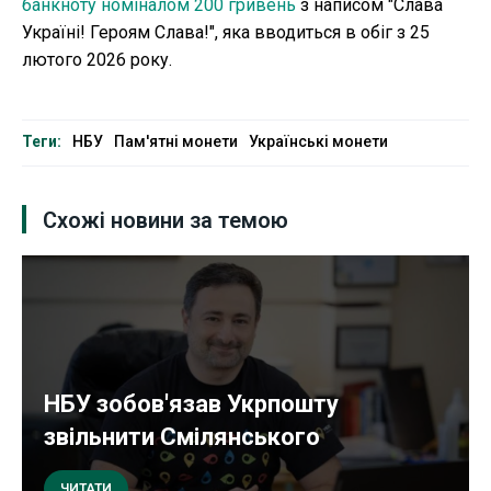
банкноту номіналом 200 гривень
з написом "Слава
Україні! Героям Слава!", яка вводиться в обіг з 25
лютого 2026 року.
Теги:
НБУ
Пам'ятні монети
Українські монети
Схожі новини за темою
НБУ зобов'язав Укрпошту
звільнити Смілянського
ЧИТАТИ