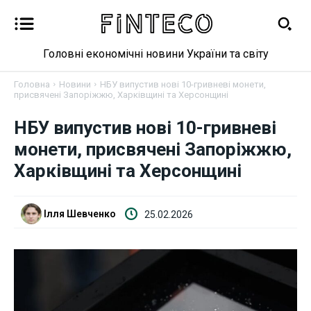
Головні економічні новини України та світу
Головна
Новини
НБУ випустив нові 10-гривневі монети,
присвячені Запоріжжю, Харківщині та Херсонщині
НБУ випустив нові 10-гривневі
Новини
монети, присвячені Запоріжжю,
Харківщині та Херсонщині
Бізнес
Фінанси
Ілля Шевченко
25.02.2026
Валютний ринок
Криптовалюта
Робота і освіта