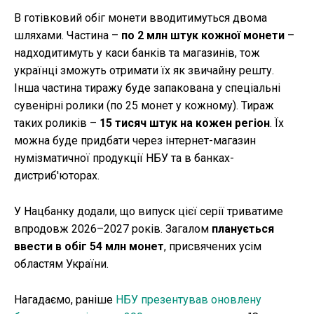
В готівковий обіг монети вводитимуться двома
шляхами. Частина –
по 2 млн штук кожної монети
–
надходитимуть у каси банків та магазинів, тож
українці зможуть отримати їх як звичайну решту.
Інша частина тиражу буде запакована у спеціальні
сувенірні ролики (по 25 монет у кожному). Тираж
таких роликів –
15 тисяч штук на кожен регіон
. Їх
можна буде придбати через інтернет-магазин
нумізматичної продукції НБУ та в банках-
дистриб'юторах.
У Нацбанку додали, що випуск цієї серії триватиме
впродовж 2026–2027 років. Загалом
планується
ввести в обіг 54 млн монет
, присвячених усім
областям України.
Нагадаємо, раніше
НБУ презентував оновлену