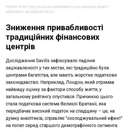
Рейтинг 30 міст світу за їхньою привабливістю для заможних людей /
Інфографіка: дослідження Savills
Зниження привабливості
традиційних фінансових
центрів
Дослідження Savills зафіксувало падіння
зацікавленості у тих містах, які традиційно були
центрами багатства, але мають жорстке податкове
законодавство. Наприклад, Лондон, який отримав
найвищу оцінку за фактори способу життя, у
загальному рейтингу опустився. Причиною цього
стала податкова система Великої Британії, яка
передбачає високий податок на спадщину – це, на
думку аналітиків, справляє "охолоджувальний ефект"
на попит серед старшого демографічного сегмента.