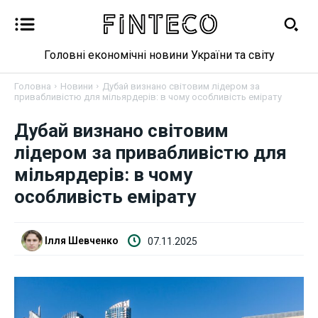
Головні економічні новини України та світу
Головна
Новини
Дубай визнано світовим лідером за
привабливістю для мільярдерів: в чому особливість емірату
Дубай визнано світовим
Новини
лідером за привабливістю для
мільярдерів: в чому
Бізнес
особливість емірату
Фінанси
Ілля Шевченко
07.11.2025
Валютний ринок
Криптовалюта