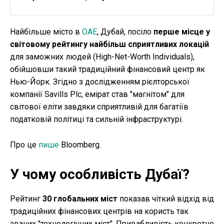
Найбільше місто в
ОАЕ
, Дубай, посіло
перше місце у
світовому рейтингу найбільш сприятливих локацій
для заможних людей (High-Net-Worth Individuals),
обійшовши такий традиційний фінансовий центр як
Нью-Йорк. Згідно з дослідженням рієлторської
компанії Savills Plc, емірат став "магнітом" для
світової еліти завдяки сприятливій для багатіїв
податковій політиці та сильній інфраструктурі.
Про це
пише
Bloomberg.
У чому особливість Дубаї?
Рейтинг
30 глобальних міст
показав чіткий відхід від
традиційних фінансових центрів на користь так
званих "технологічних міст". Привабливість конкретно