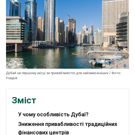
Робота і освіта
Публікації
ФОП
Курс валют
Ми в соц. мережах
Дубай на першому місці за привабливістю для найзаможніших / Фото:
Freepik
Зміст
У чому особливість Дубаї?
Зниження привабливості традиційних
фінансових центрів