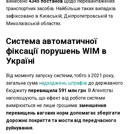
винесено
4345 постанов
щодо перевантажених
транспортних засобів. Найбільше таких випадків
зафіксовано в Київській, Дніпропетровській та
Миколаївській областях.
Система автоматичної
фіксації порушень WIM в
Україні
Від моменту запуску системи, тобто з 2021 року,
загальна сума
надходжень штрафів
до державного
бюджету
перевищила 591 млн грн
. В Агентстві
наголошують, що ефект від роботи системи
вимірюється не лише грошима:
зменшення
перевищень вагових норм допомагає зберігати
дорожнє покриття та мости від передчасного
руйнування.