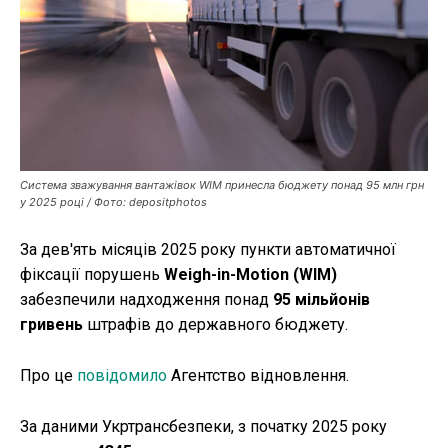
Публікації
ФОП
Курс валют
Система зважування вантажівок WIM принесла бюджету понад 95 млн грн
у 2025 році / Фото: depositphotos
Ми в соц. мережах
За дев'ять місяців 2025 року пункти автоматичної
фіксації порушень
Weigh-in-Motion (WIM)
забезпечили надходження понад
95 мільйонів
гривень
штрафів до державного бюджету.
Про це
повідомило
Агентство відновлення.
За даними Укртрансбезпеки, з початку 2025 року