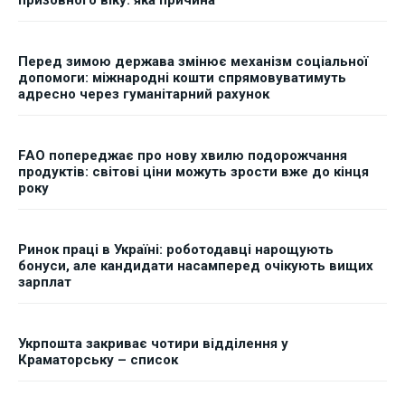
призовного віку: яка причина
Перед зимою держава змінює механізм соціальної
допомоги: міжнародні кошти спрямовуватимуть
адресно через гуманітарний рахунок
FAO попереджає про нову хвилю подорожчання
продуктів: світові ціни можуть зрости вже до кінця
року
Ринок праці в Україні: роботодавці нарощують
бонуси, але кандидати насамперед очікують вищих
зарплат
Укрпошта закриває чотири відділення у
Краматорську – список