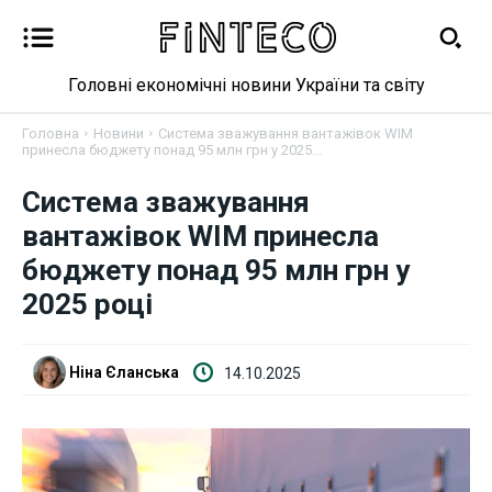
Головні економічні новини України та світу
Головна
Новини
Система зважування вантажівок WIM
принесла бюджету понад 95 млн грн у 2025...
Система зважування
Новини
вантажівок WIM принесла
Бізнес
бюджету понад 95 млн грн у
2025 році
Фінанси
Валютний ринок
Ніна Єланська
14.10.2025
Криптовалюта
Робота і освіта