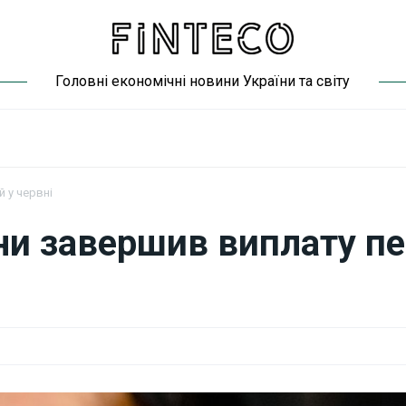
Головні економічні новини України та світу
 у червні
ни завершив виплату пе