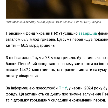
ПФУ завершив виплату пенсій українцям за червень / Фото: Getty Images
Пенсійний фонд України (ПФУ) успішно
завершив
фінан
загалом 62,3 млрд гривень. Ця сума перевищує показник
квітні — 60,5 млрд гривень.
З цієї загальної суми 9,8 млрд гривень було виплачено ч
банки. Пенсійний фонд також спрямував кошти на інші со
склали 1447,2 млн гривень, та страхові виплати на суму
оплату лікарняних.
За інформацією пресслужби
ПФУ
, у червні 2024 року б
фонду. Ця активність свідчить про значне залучення Пе
та підтримку громадян у складний економічний період.