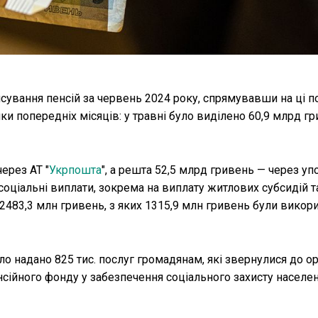
сування пенсій за червень 2024 року, спрямувавши на ці п
и попередніх місяців: у травні було виділено 60,9 млрд гр
ерез АТ "
Укрпошта
", а решта 52,5 млрд гривень — через у
ціальні виплати, зокрема на виплату житлових субсидій та 
 2483,3 млн гривень, з яких 1315,9 млн гривень були викори
уло надано 825 тис. послуг громадянам, які звернулися до о
нсійного фонду у забезпечення соціального захисту населе