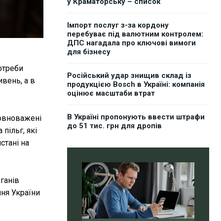
у Краматорську – список
Імпорт послуг з-за кордону
перебуває під валютним контролем:
ДПС нагадала про ключові вимоги
для бізнесу
отреби
Російський удар знищив склад із
ивень, а в
продукцією Bosch в Україні: компанія
оцінює масштаби втрат
В Україні пропонують ввести штрафи
повноважені
до 51 тис. грн для дропів
пільг, які
стані на
рганів
ння України