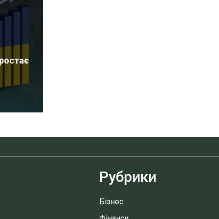
зростає
Рубрики
Бізнес
Фінанси