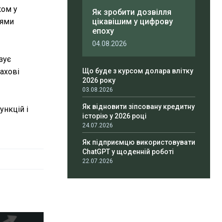
ком у
Як зробити дозвілля
цями
цікавішим у цифрову
епоху
04.08.2026
зує
ахові
Що буде з курсом долара влітку
2026 року
03.08.2026
Як відновити зіпсовану кредитну
ункцій і
історію у 2026 році
24.07.2026
Як підприємцю використовувати
ChatGPT у щоденній роботі
22.07.2026