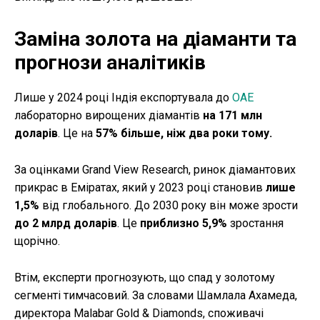
Заміна золота на діаманти та
прогнози аналітиків
Лише у 2024 році Індія експортувала до
ОАЕ
лабораторно вирощених діамантів
на 171 млн
доларів
. Це на
57% більше, ніж два роки тому.
За оцінками Grand View Research, ринок діамантових
прикрас в Еміратах, який у 2023 році становив
лише
1,5%
від глобального. До 2030 року він може зрости
до 2 млрд доларів
. Це
приблизно 5,9%
зростання
щорічно.
Втім, експерти прогнозують, що спад у золотому
сегменті тимчасовий. За словами Шамлала Ахамеда,
директора Malabar Gold & Diamonds, споживачі