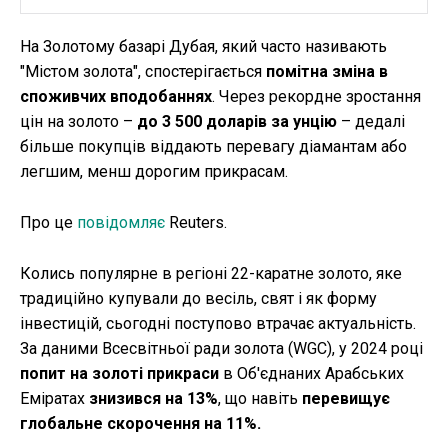
На Золотому базарі Дубая, який часто називають
"Містом золота", спостерігається
помітна зміна в
споживчих вподобаннях
. Через рекордне зростання
цін на золото –
до 3 500 доларів за унцію
– дедалі
більше покупців віддають перевагу діамантам або
легшим, менш дорогим прикрасам.
Про це
повідомляє
Reuters.
Колись популярне в регіоні 22-каратне золото, яке
традиційно купували до весіль, свят і як форму
інвестицій, сьогодні поступово втрачає актуальність.
За даними Всесвітньої ради золота (WGC), у 2024 році
попит на золоті прикраси
в Об'єднаних Арабських
Еміратах
знизився на 13%
, що навіть
перевищує
глобальне скорочення на 11%.