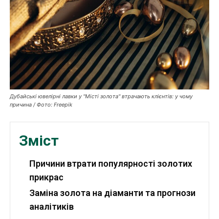
Публікації
ФОП
Курс валют
Дубайські ювелірні лавки у "Місті золота" втрачають клієнтів: у чому
причина / Фото: Freepik
Ми в соц. мережах
Зміст
Причини втрати популярності золотих
прикрас
Заміна золота на діаманти та прогнози
аналітиків