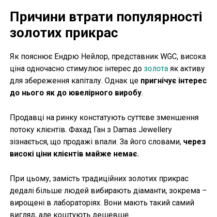
Причини втрати популярності
золотих прикрас
Як пояснює Ендрю Нейлор, представник WGC, висока
ціна одночасно стимулює інтерес до
золота
як активу
для збереження капіталу. Однак це
пригнічує інтерес
до нього як до ювелірного виробу
.
Продавці на ринку констатують суттєве зменшення
потоку клієнтів. Фахад Ган з Damas Jewellery
зізнається, що продажі впали. За його словами,
через
високі ціни клієнтів майже немає.
При цьому, замість традиційних золотих прикрас
дедалі більше людей вибирають діаманти, зокрема –
вирощені в лабораторіях. Вони мають такий самий
вигляд, але коштують дешевше.