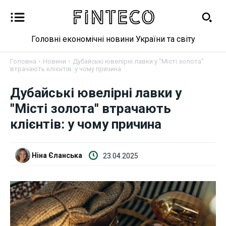
Головні економічні новини України та світу
Головна
Новини
Дубайські ювелірні лавки у "Місті золота"
втрачають клієнтів: у чому причина
Дубайські ювелірні лавки у
Новини
"Місті золота" втрачають
клієнтів: у чому причина
Бізнес
Фінанси
Ніна Єланська
23.04.2025
Валютний ринок
Криптовалюта
Робота і освіта