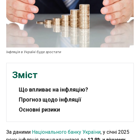
Робота і освіта
Публікації
ФОП
Курс валют
Інфляція в Україні буде зростати
Ми в соц. мережах
Зміст
Що впливає на інфляцію?
Прогноз щодо інфляції
Основні ризики
За даними
Національного банку України
, у січні 2025
року інфляція пришвидшилася до
12,9% у річному