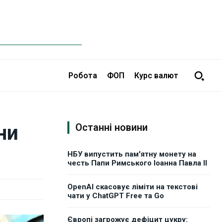
Робота
ФОП
Курс валют
ни
Останні новини
НБУ випустить пам'ятну монету на
честь Папи Римського Іоанна Павла II
OpenAI скасовує ліміти на текстові
чати у ChatGPT Free та Go
Європі загрожує дефіцит цукру: