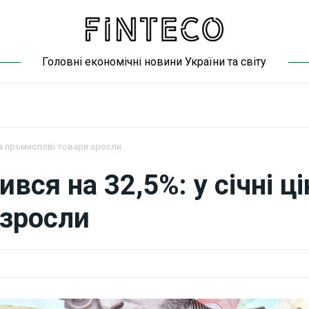
Головні економічні новини України та світу
и на промислові товари зросли
вся на 32,5%: у січні ці
 зросли