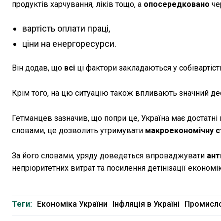
продуктів харчування, ліків тощо, а
опосередковано
че
вартість оплати праці,
ціни на енергоресурси.
Він додав, що
всі
ці фактори закладаються у собівартіст
Крім того, на цю ситуацію також впливають значний де
Гетманцев зазначив, що попри це, Україна має достатні
словами, це дозволить утримувати
макроекономічну с
За його словами, уряду доведеться впроваджувати
ант
непріоритетних витрат та посилення детінізації економік
Теги:
Економіка України
Інфляція в Україні
Промисло