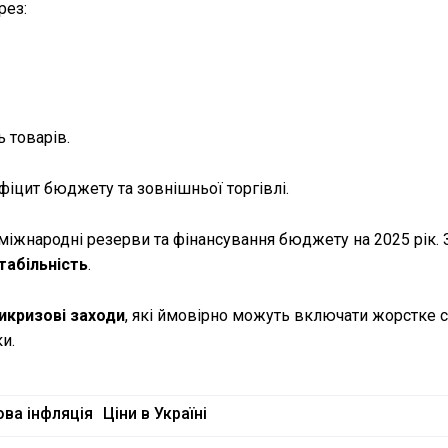
рез:
ь товарів.
фіцит бюджету та зовнішньої торгівлі.
 міжнародні резерви та фінансування бюджету на 2025 рік. 
табільність
.
икризові заходи
, які ймовірно можуть включати жорстке 
и.
ва інфляція
Ціни в Україні