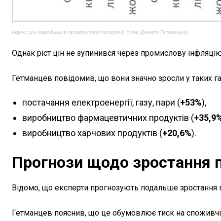
Індекс цін виробників промислової продукції (t.me Данило Гетманцев)
Однак ріст цін не зупинився через промислову інфляцію
Гетманцев повідомив, що вони значно зросли у таких г
постачання електроенергії, газу, пари (
+53%
),
виробництво фармацевтичних продуктів (
+35,9
виробництво харчових продуктів (
+20,6%
).
Прогнози щодо зростання п
Відомо, що експерти прогнозують подальше зростання 
Гетманцев пояснив, що це обумовлює тиск на споживч